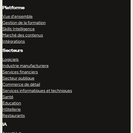
Platforme
Vue d’ensemble
Gestion de la formation
Skills Intelligence
Marché des contenus
Intégrations
Secteurs
Logiciels
Industrie manufacturiere
Services financiers
Secteur publique
Commerce de détail
Services informatiques et techniques
Santé
Éducation
Hôtellerie
Restaurants
IA