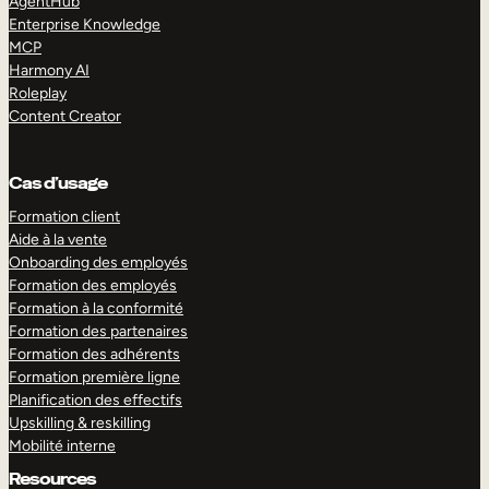
AgentHub
Enterprise Knowledge
MCP
Harmony AI
Roleplay
Content Creator
Cas d’usage
Formation client
Aide à la vente
Onboarding des employés
Formation des employés
Formation à la conformité
Formation des partenaires
Formation des adhérents
Formation première ligne
Planification des effectifs
Upskilling & reskilling
Mobilité interne
Resources