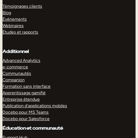
Témoignages clients
Blog
Événements
Webinaires
Études et rapports
Additionnel
Advanced Analytics
e-commerce
Communautés
Companion
Formation sans interface
Apprentissage gamifié
Entreprise étendue
Publication d’applications mobiles
Docebo pour MS Teams
Docebo pour Salesforce
Éducation et communauté
Support Hub