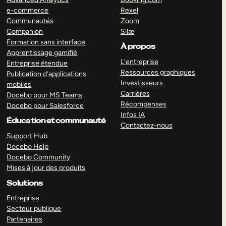
e-commerce
Rexel
Communautés
Zoom
Companion
Silæ
Formation sans interface
À propos
Apprentissage gamifié
L’entreprise
Entreprise étendue
Ressources graphiques
Publication d’applications
Investisseurs
mobiles
Carrières
Docebo pour MS Teams
Récompenses
Docebo pour Salesforce
Infos IA
Éducation et communauté
Contactez-nous
Support Hub
Docebo Help
Docebo Community
Mises à jour des produits
Solutions
Entreprise
Secteur publique
Partenaires