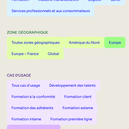
Services professionnels et aux consommateurs
ZONE GÉOGRAPHIQUE
Toutes zones géographiques
Amérique du Nord
Europe
Europe – France
Global
CAS D’USAGE
Tous cas d'usage
Développement des talents
Formation à la conformité
Formation client
Formation des adhérents
Formation externe
Formation interne
Formation première ligne