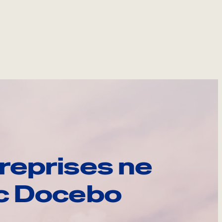
reprises ne
ec Docebo