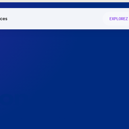
ces
EXPLOREZ
és
on fonctio
té
e
 preuve.