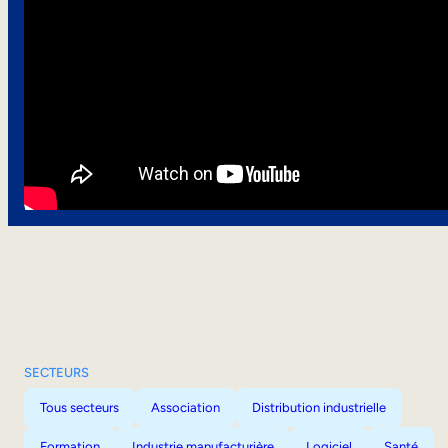
SECTEURS
Tous secteurs
Association
Distribution industrielle
Formation
Industrie manufacturière
Logiciel
Santé