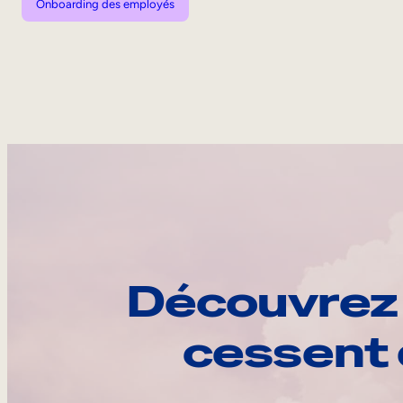
Onboarding des employés
Découvrez 
cessent 