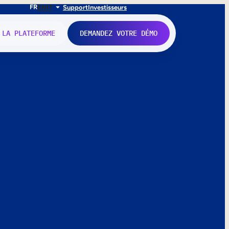
FR
EN
IT
Support
Investisseurs
 LA PLATEFORME
DEMANDEZ VOTRE DÉMO
nne.