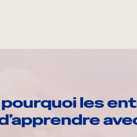
pourquoi les ent
d’apprendre av