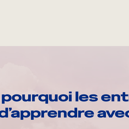
pourquoi les ent
d’apprendre av