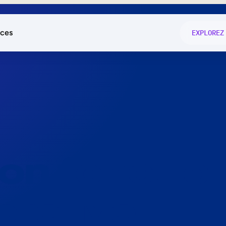
ces
EXPLOREZ
és
on fonctio
té
e
 preuve.