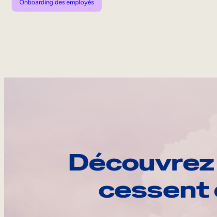
Onboarding des employés
Découvrez 
cessent 