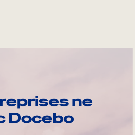
reprises ne
ec Docebo