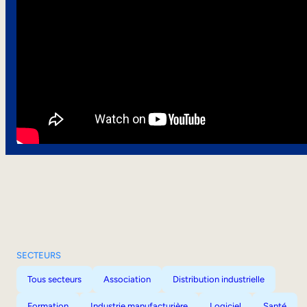
SECTEURS
Tous secteurs
Association
Distribution industrielle
Formation
Industrie manufacturière
Logiciel
Santé