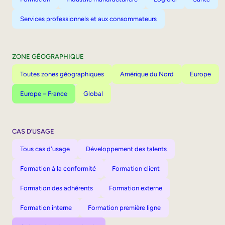
Services professionnels et aux consommateurs
ZONE GÉOGRAPHIQUE
Toutes zones géographiques
Amérique du Nord
Europe
Europe – France
Global
CAS D’USAGE
Tous cas d'usage
Développement des talents
Formation à la conformité
Formation client
Formation des adhérents
Formation externe
Formation interne
Formation première ligne