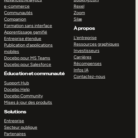
e-commerce
Rexel
Communautés
Zoom
Companion
Silæ
Formation sans interface
À propos
Apprentissage gamifié
L’entreprise
Entreprise étendue
Ressources graphiques
Publication d’applications
Investisseurs
mobiles
Carrières
Docebo pour MS Teams
Récompenses
Docebo pour Salesforce
Infos IA
Éducation et communauté
Contactez-nous
Support Hub
Docebo Help
Docebo Community
Mises à jour des produits
Solutions
Entreprise
Secteur publique
Partenaires