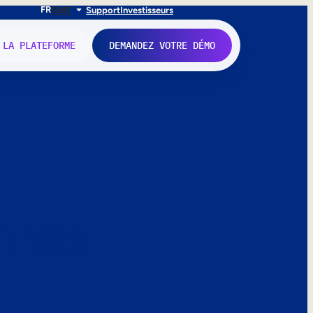
FR
EN
IT
Support
Investisseurs
 LA PLATEFORME
DEMANDEZ VOTRE DÉMO
nne.