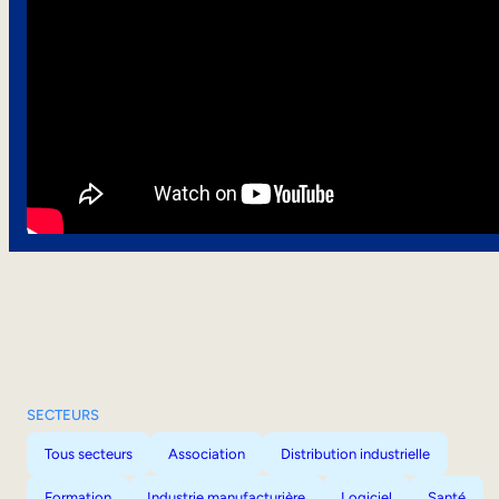
SECTEURS
Tous secteurs
Association
Distribution industrielle
Formation
Industrie manufacturière
Logiciel
Santé