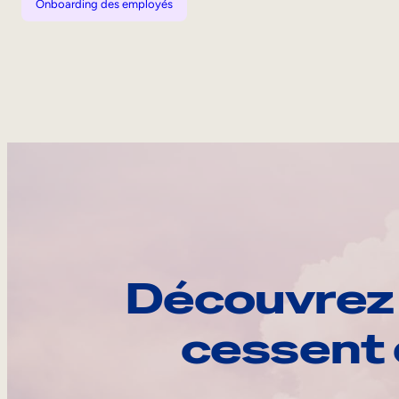
Onboarding des employés
Découvrez 
cessent 