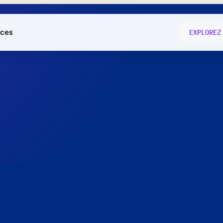
ces
EXPLOREZ
és
on fonctio
té
e
 preuve.