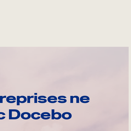
reprises ne
ec Docebo