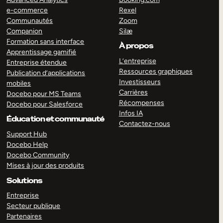
e-commerce
Rexel
Communautés
Zoom
Companion
Silæ
Formation sans interface
À propos
Apprentissage gamifié
L’entreprise
Entreprise étendue
Ressources graphiques
Publication d’applications
Investisseurs
mobiles
Carrières
Docebo pour MS Teams
Récompenses
Docebo pour Salesforce
Infos IA
Éducation et communauté
Contactez-nous
Support Hub
Docebo Help
Docebo Community
Mises à jour des produits
Solutions
Entreprise
Secteur publique
Partenaires