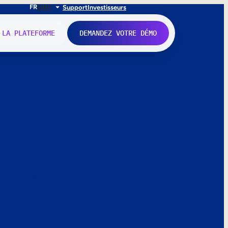
FR
EN
IT
Support
Investisseurs
 LA PLATEFORME
DEMANDEZ VOTRE DÉMO
nne.