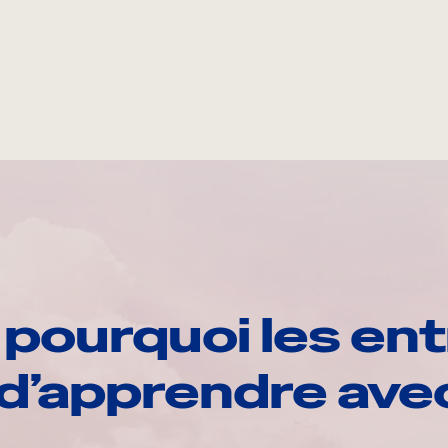
pourquoi les ent
d’apprendre av