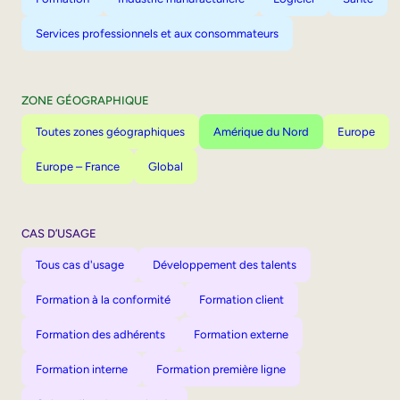
Services professionnels et aux consommateurs
ZONE GÉOGRAPHIQUE
Toutes zones géographiques
Amérique du Nord
Europe
Europe – France
Global
CAS D’USAGE
Tous cas d'usage
Développement des talents
Formation à la conformité
Formation client
Formation des adhérents
Formation externe
Formation interne
Formation première ligne