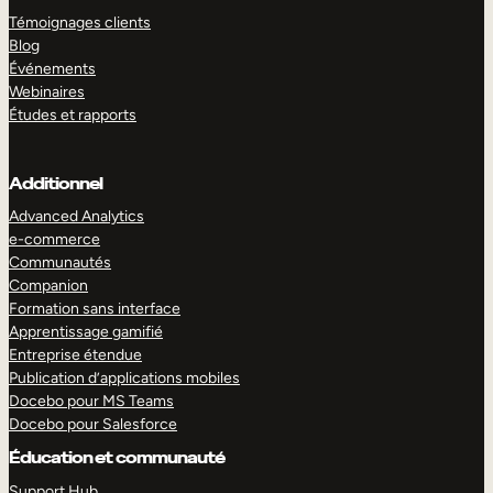
Témoignages clients
Blog
Événements
Webinaires
Études et rapports
Additionnel
Advanced Analytics
e-commerce
Communautés
Companion
Formation sans interface
Apprentissage gamifié
Entreprise étendue
Publication d’applications mobiles
Docebo pour MS Teams
Docebo pour Salesforce
Éducation et communauté
Support Hub