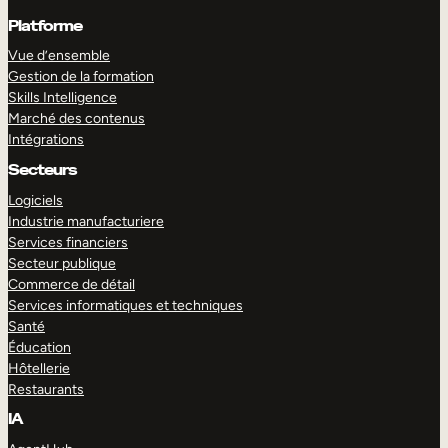
Platforme
Vue d’ensemble
Gestion de la formation
Skills Intelligence
Marché des contenus
Intégrations
Secteurs
Logiciels
Industrie manufacturiere
Services financiers
Secteur publique
Commerce de détail
Services informatiques et techniques
Santé
Éducation
Hôtellerie
Restaurants
IA