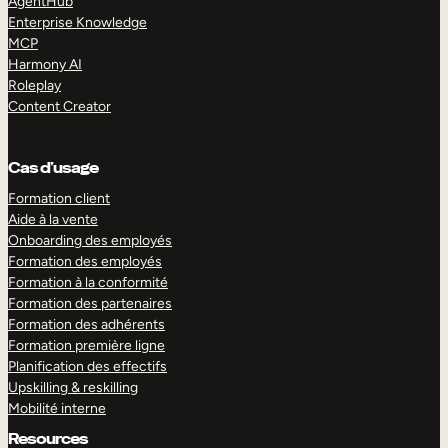
AgentHub
Enterprise Knowledge
MCP
Harmony AI
Roleplay
Content Creator
Cas d’usage
Formation client
Aide à la vente
Onboarding des employés
Formation des employés
Formation à la conformité
Formation des partenaires
Formation des adhérents
Formation première ligne
Planification des effectifs
Upskilling & reskilling
Mobilité interne
Resources