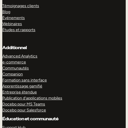
Témoignages clients
Blog
Événements
Webinaires
Études et rapports
Additionnel
Advanced Analytics
e-commerce
Communautés
Companion
Formation sans interface
Apprentissage gamifié
Entreprise étendue
Publication d’applications mobiles
Docebo pour MS Teams
Docebo pour Salesforce
Éducation et communauté
Support Hub