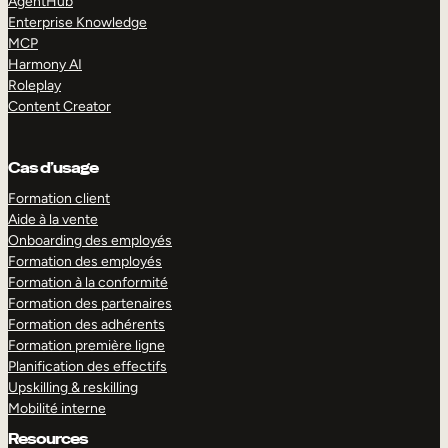
AgentHub
Enterprise Knowledge
MCP
Harmony AI
Roleplay
Content Creator
Cas d’usage
Formation client
Aide à la vente
Onboarding des employés
Formation des employés
Formation à la conformité
Formation des partenaires
Formation des adhérents
Formation première ligne
Planification des effectifs
Upskilling & reskilling
Mobilité interne
Resources