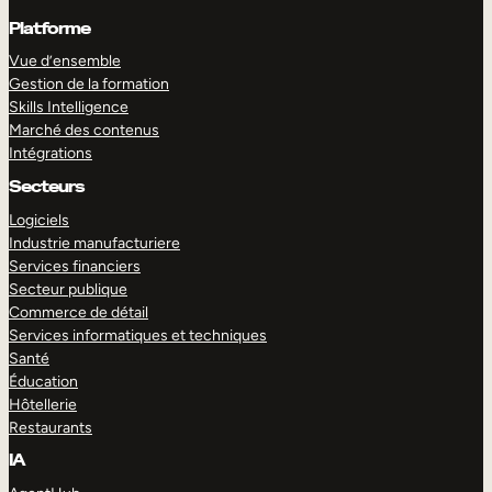
Platforme
Vue d’ensemble
Gestion de la formation
Skills Intelligence
Marché des contenus
Intégrations
Secteurs
Logiciels
Industrie manufacturiere
Services financiers
Secteur publique
Commerce de détail
Services informatiques et techniques
Santé
Éducation
Hôtellerie
Restaurants
IA