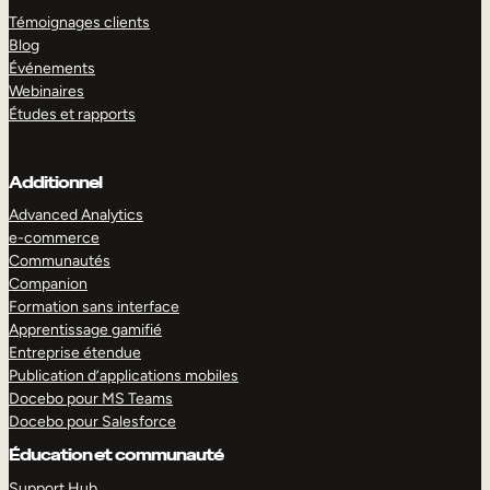
Témoignages clients
Blog
Événements
Webinaires
Études et rapports
Additionnel
Advanced Analytics
e-commerce
Communautés
Companion
Formation sans interface
Apprentissage gamifié
Entreprise étendue
Publication d’applications mobiles
Docebo pour MS Teams
Docebo pour Salesforce
Éducation et communauté
Support Hub