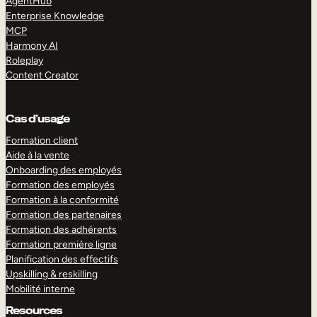
AgentHub
Enterprise Knowledge
MCP
Harmony AI
Roleplay
Content Creator
Cas d’usage
Formation client
Aide à la vente
Onboarding des employés
Formation des employés
Formation à la conformité
Formation des partenaires
Formation des adhérents
Formation première ligne
Planification des effectifs
Upskilling & reskilling
Mobilité interne
Resources