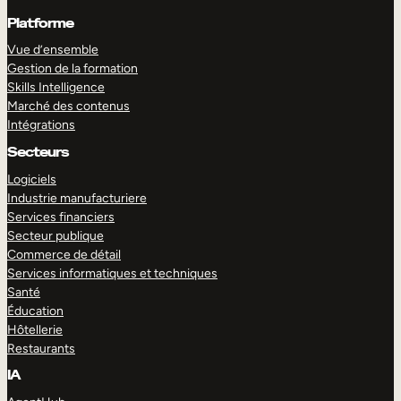
Platforme
Vue d’ensemble
Gestion de la formation
Skills Intelligence
Marché des contenus
Intégrations
Secteurs
Logiciels
Industrie manufacturiere
Services financiers
Secteur publique
Commerce de détail
Services informatiques et techniques
Santé
Éducation
Hôtellerie
Restaurants
IA