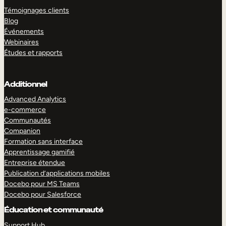
Témoignages clients
Blog
Événements
Webinaires
Études et rapports
Additionnel
Advanced Analytics
e-commerce
Communautés
Companion
Formation sans interface
Apprentissage gamifié
Entreprise étendue
Publication d’applications mobiles
Docebo pour MS Teams
Docebo pour Salesforce
Éducation et communauté
Support Hub