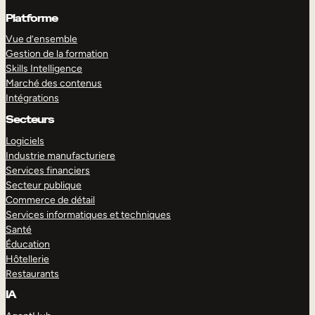
Platforme
Vue d’ensemble
Gestion de la formation
Skills Intelligence
Marché des contenus
Intégrations
Secteurs
Logiciels
Industrie manufacturiere
Services financiers
Secteur publique
Commerce de détail
Services informatiques et techniques
Santé
Éducation
Hôtellerie
Restaurants
IA