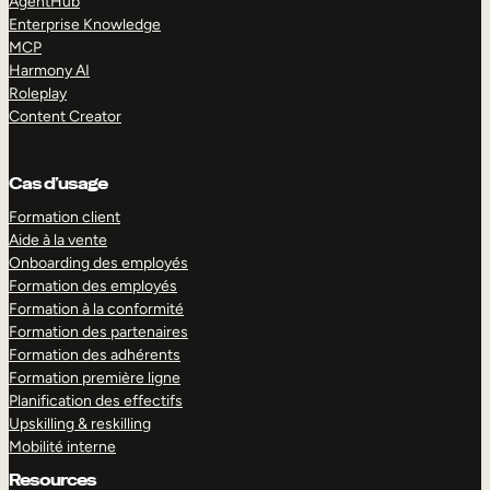
AgentHub
Enterprise Knowledge
MCP
Harmony AI
Roleplay
Content Creator
Cas d’usage
Formation client
Aide à la vente
Onboarding des employés
Formation des employés
Formation à la conformité
Formation des partenaires
Formation des adhérents
Formation première ligne
Planification des effectifs
Upskilling & reskilling
Mobilité interne
Resources