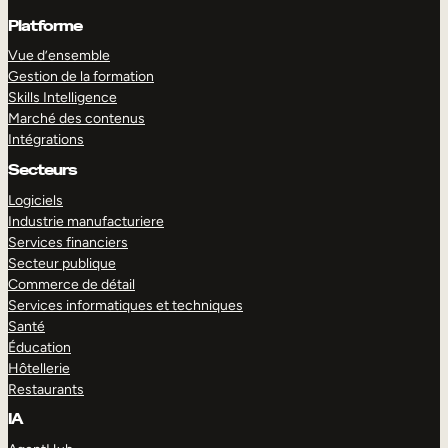
Platforme
Vue d’ensemble
Gestion de la formation
Skills Intelligence
Marché des contenus
Intégrations
Secteurs
Logiciels
Industrie manufacturiere
Services financiers
Secteur publique
Commerce de détail
Services informatiques et techniques
Santé
Éducation
Hôtellerie
Restaurants
IA