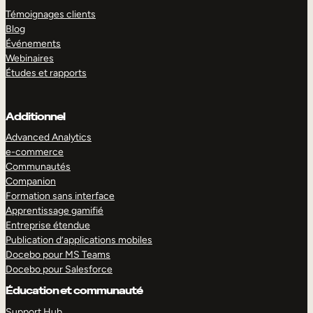
Témoignages clients
Blog
Événements
Webinaires
Études et rapports
Additionnel
Advanced Analytics
e-commerce
Communautés
Companion
Formation sans interface
Apprentissage gamifié
Entreprise étendue
Publication d’applications mobiles
Docebo pour MS Teams
Docebo pour Salesforce
Éducation et communauté
Support Hub