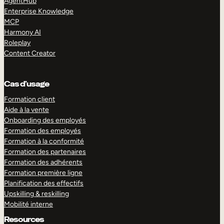
AgentHub
Enterprise Knowledge
MCP
Harmony AI
Roleplay
Content Creator
Cas d’usage
Formation client
Aide à la vente
Onboarding des employés
Formation des employés
Formation à la conformité
Formation des partenaires
Formation des adhérents
Formation première ligne
Planification des effectifs
Upskilling & reskilling
Mobilité interne
Resources