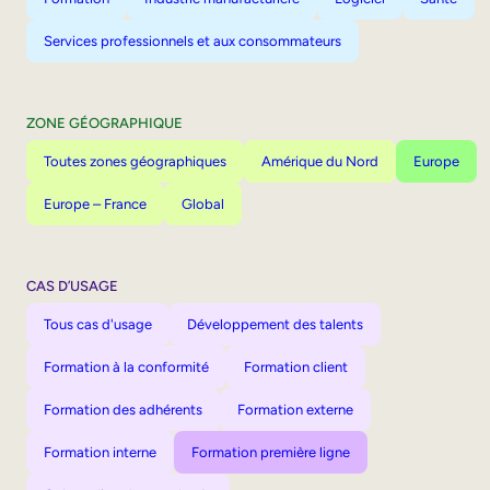
Services professionnels et aux consommateurs
ZONE GÉOGRAPHIQUE
Toutes zones géographiques
Amérique du Nord
Europe
Europe – France
Global
CAS D’USAGE
Tous cas d'usage
Développement des talents
Formation à la conformité
Formation client
Formation des adhérents
Formation externe
Formation interne
Formation première ligne