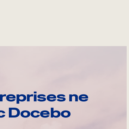
reprises ne
ec Docebo