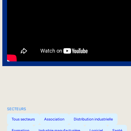
SECTEURS
Tous secteurs
Association
Distribution industrielle
Formation
Industrie manufacturière
Logiciel
Santé