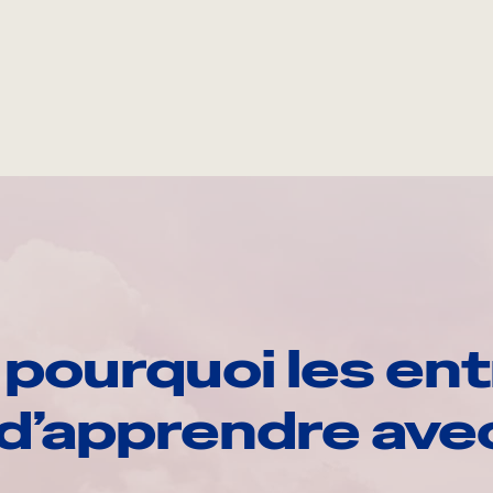
pourquoi les ent
d’apprendre av