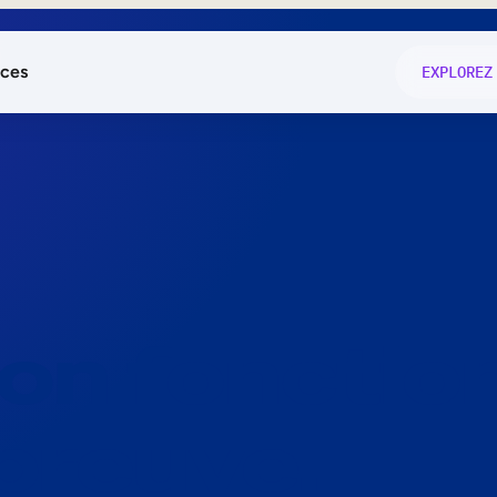
ces
EXPLOREZ
és
on fonctio
té
e
 preuve.