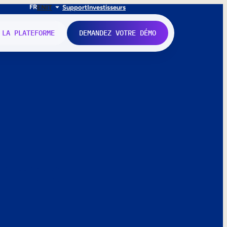
FR
EN
IT
Support
Investisseurs
 LA PLATEFORME
DEMANDEZ VOTRE DÉMO
nne.