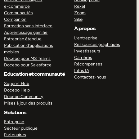
e-commerce
Rexel
Communautés
Zoom
Companion
Silæ
Formation sans interface
À propos
Apprentissage gamifié
L’entreprise
Entreprise étendue
Ressources graphiques
Publication d’applications
Investisseurs
mobiles
Carrières
Docebo pour MS Teams
Récompenses
Docebo pour Salesforce
Infos IA
Éducation et communauté
Contactez-nous
Support Hub
Docebo Help
Docebo Community
Mises à jour des produits
Solutions
Entreprise
Secteur publique
Partenaires