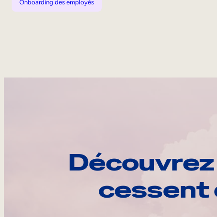
Onboarding des employés
Découvrez 
cessent 