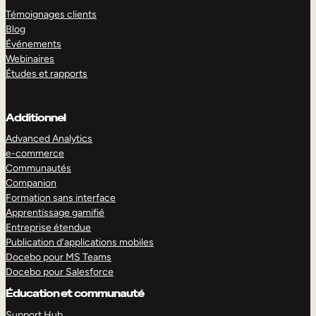
Témoignages clients
Blog
Événements
Webinaires
Études et rapports
Additionnel
Advanced Analytics
e-commerce
Communautés
Companion
Formation sans interface
Apprentissage gamifié
Entreprise étendue
Publication d’applications mobiles
Docebo pour MS Teams
Docebo pour Salesforce
Éducation et communauté
Support Hub