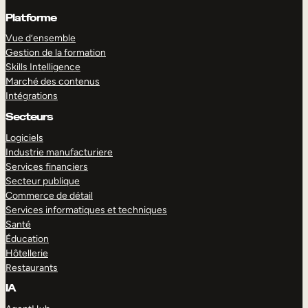
Platforme
Vue d’ensemble
Gestion de la formation
Skills Intelligence
Marché des contenus
Intégrations
Secteurs
Logiciels
Industrie manufacturiere
Services financiers
Secteur publique
Commerce de détail
Services informatiques et techniques
Santé
Éducation
Hôtellerie
Restaurants
IA