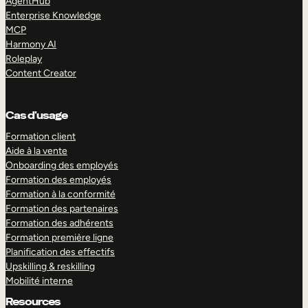
AgentHub
Enterprise Knowledge
MCP
Harmony AI
Roleplay
Content Creator
Cas d’usage
Formation client
Aide à la vente
Onboarding des employés
Formation des employés
Formation à la conformité
Formation des partenaires
Formation des adhérents
Formation première ligne
Planification des effectifs
Upskilling & reskilling
Mobilité interne
Resources