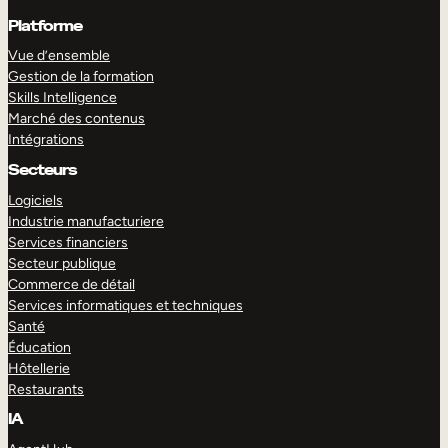
Platforme
Vue d’ensemble
Gestion de la formation
Skills Intelligence
Marché des contenus
Intégrations
Secteurs
Logiciels
Industrie manufacturiere
Services financiers
Secteur publique
Commerce de détail
Services informatiques et techniques
Santé
Éducation
Hôtellerie
Restaurants
IA