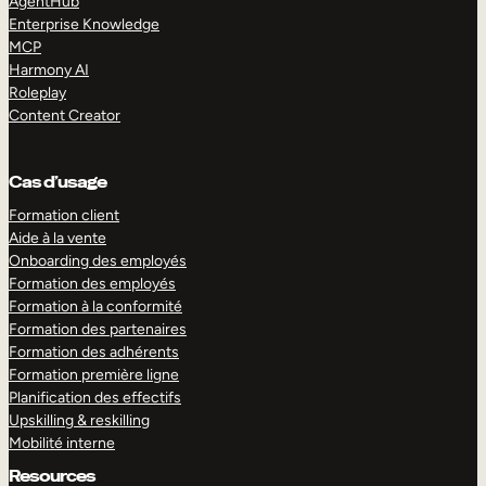
AgentHub
Enterprise Knowledge
MCP
Harmony AI
Roleplay
Content Creator
Cas d’usage
Formation client
Aide à la vente
Onboarding des employés
Formation des employés
Formation à la conformité
Formation des partenaires
Formation des adhérents
Formation première ligne
Planification des effectifs
Upskilling & reskilling
Mobilité interne
Resources