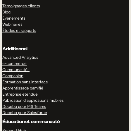
Témoignages clients
Blog
Événements
Webinaires
Études et rapports
Additionnel
Advanced Analytics
e-commerce
Communautés
Companion
Formation sans interface
Apprentissage gamifié
Entreprise étendue
Publication d’applications mobiles
Docebo pour MS Teams
Docebo pour Salesforce
Éducation et communauté
Support Hub