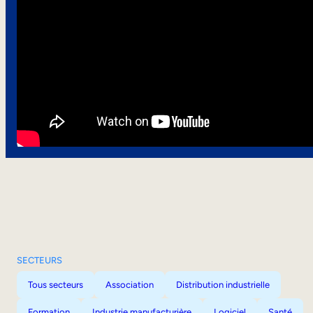
SECTEURS
Tous secteurs
Association
Distribution industrielle
Formation
Industrie manufacturière
Logiciel
Santé