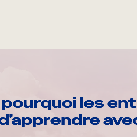
pourquoi les ent
d’apprendre av