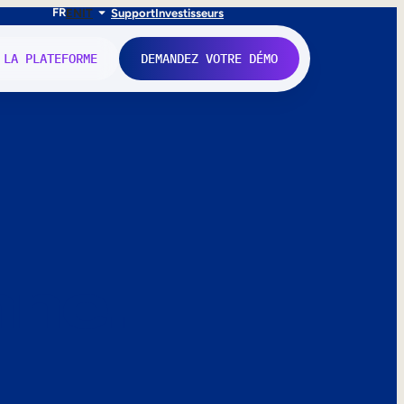
FR
EN
IT
Support
Investisseurs
 LA PLATEFORME
DEMANDEZ VOTRE DÉMO
nne.