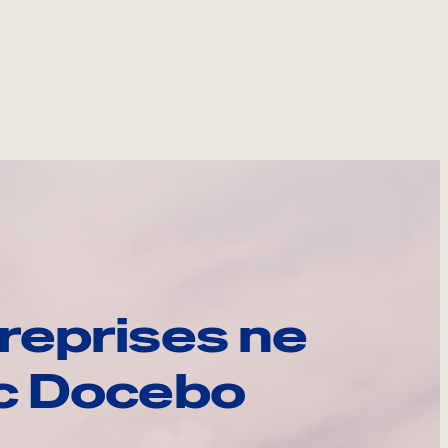
reprises ne
ec Docebo