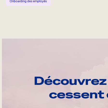
Onboarding des employés
Découvrez 
cessent 