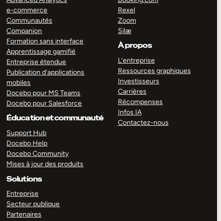
e-commerce
Rexel
Communautés
Zoom
Companion
Silæ
Formation sans interface
À propos
Apprentissage gamifié
L’entreprise
Entreprise étendue
Ressources graphiques
Publication d’applications
Investisseurs
mobiles
Carrières
Docebo pour MS Teams
Récompenses
Docebo pour Salesforce
Infos IA
Éducation et communauté
Contactez-nous
Support Hub
Docebo Help
Docebo Community
Mises à jour des produits
Solutions
Entreprise
Secteur publique
Partenaires