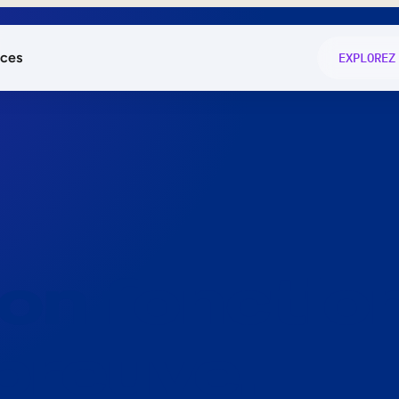
ces
EXPLOREZ
és
on fonctio
té
e
 preuve.