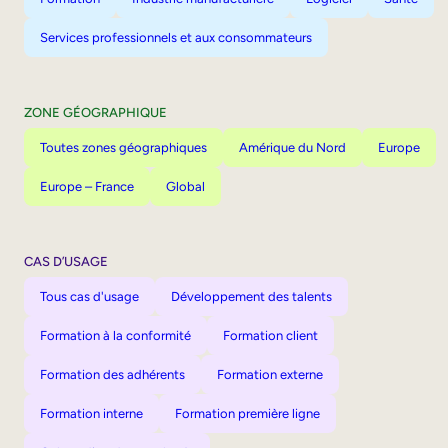
Services professionnels et aux consommateurs
ZONE GÉOGRAPHIQUE
Toutes zones géographiques
Amérique du Nord
Europe
Europe – France
Global
CAS D’USAGE
Tous cas d'usage
Développement des talents
Formation à la conformité
Formation client
Formation des adhérents
Formation externe
Formation interne
Formation première ligne