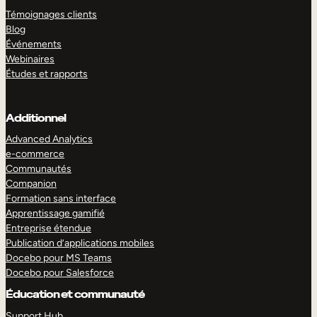
Témoignages clients
Blog
Événements
Webinaires
Études et rapports
Additionnel
Advanced Analytics
e-commerce
Communautés
Companion
Formation sans interface
Apprentissage gamifié
Entreprise étendue
Publication d’applications mobiles
Docebo pour MS Teams
Docebo pour Salesforce
Éducation et communauté
Support Hub