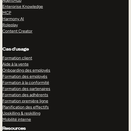
AgentHub
Enterprise Knowledge
MCP
Harmony AI
Roleplay
Content Creator
Cas d’usage
Formation client
Aide à la vente
Onboarding des employés
Formation des employés
Formation à la conformité
Formation des partenaires
Formation des adhérents
Formation première ligne
Planification des effectifs
Upskilling & reskilling
Mobilité interne
Resources