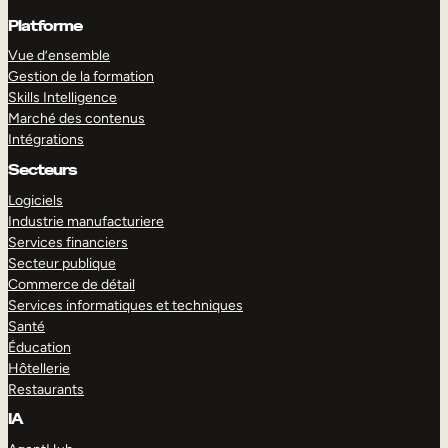
Platforme
Vue d’ensemble
Gestion de la formation
Skills Intelligence
Marché des contenus
Intégrations
Secteurs
Logiciels
Industrie manufacturiere
Services financiers
Secteur publique
Commerce de détail
Services informatiques et techniques
Santé
Éducation
Hôtellerie
Restaurants
IA