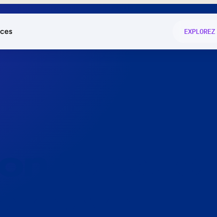
ces
EXPLOREZ
és
on fonctio
té
e
 preuve.