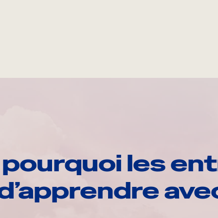
pourquoi les ent
d’apprendre av