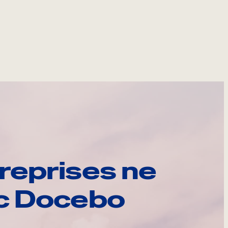
reprises ne
ec Docebo