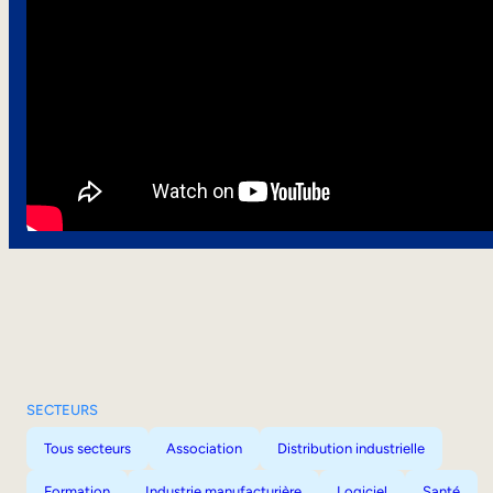
SECTEURS
Tous secteurs
Association
Distribution industrielle
Formation
Industrie manufacturière
Logiciel
Santé