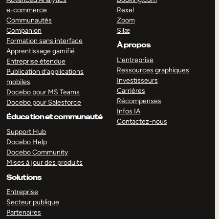
e-commerce
Rexel
Communautés
Zoom
Companion
Silæ
Formation sans interface
À propos
Apprentissage gamifié
L’entreprise
Entreprise étendue
Ressources graphiques
Publication d’applications
Investisseurs
mobiles
Carrières
Docebo pour MS Teams
Récompenses
Docebo pour Salesforce
Infos IA
Éducation et communauté
Contactez-nous
Support Hub
Docebo Help
Docebo Community
Mises à jour des produits
Solutions
Entreprise
Secteur publique
Partenaires