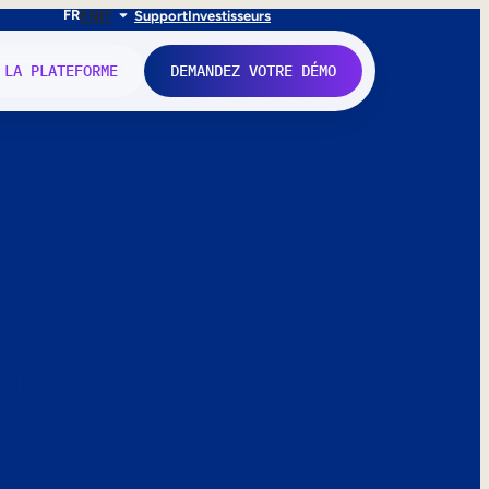
FR
EN
IT
Support
Investisseurs
 LA PLATEFORME
DEMANDEZ VOTRE DÉMO
nne.