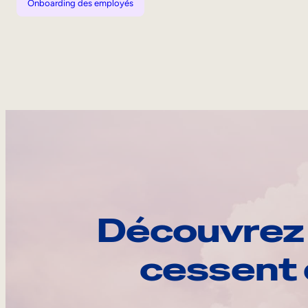
Onboarding des employés
Découvrez 
cessent 