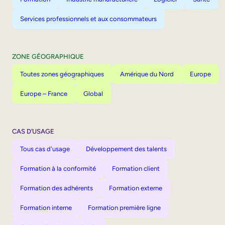
Services professionnels et aux consommateurs
ZONE GÉOGRAPHIQUE
Toutes zones géographiques
Amérique du Nord
Europe
Europe – France
Global
CAS D’USAGE
Tous cas d'usage
Développement des talents
Formation à la conformité
Formation client
Formation des adhérents
Formation externe
Formation interne
Formation première ligne