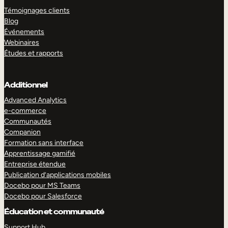
Témoignages clients
Blog
Événements
Webinaires
Études et rapports
Additionnel
Advanced Analytics
e-commerce
Communautés
Companion
Formation sans interface
Apprentissage gamifié
Entreprise étendue
Publication d’applications mobiles
Docebo pour MS Teams
Docebo pour Salesforce
Éducation et communauté
Support Hub