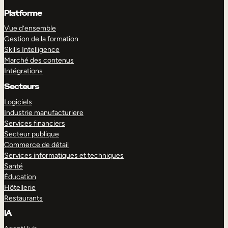
Platforme
Vue d’ensemble
Gestion de la formation
Skills Intelligence
Marché des contenus
Intégrations
Secteurs
Logiciels
Industrie manufacturiere
Services financiers
Secteur publique
Commerce de détail
Services informatiques et techniques
Santé
Éducation
Hôtellerie
Restaurants
IA