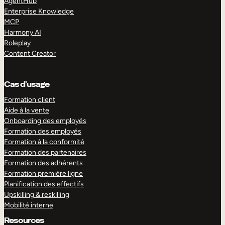
AgentHub
Enterprise Knowledge
MCP
Harmony AI
Roleplay
Content Creator
Cas d’usage
Formation client
Aide à la vente
Onboarding des employés
Formation des employés
Formation à la conformité
Formation des partenaires
Formation des adhérents
Formation première ligne
Planification des effectifs
Upskilling & reskilling
Mobilité interne
Resources