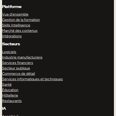
Platforme
Vue d’ensemble
Gestion de la formation
Skills Intelligence
Marché des contenus
Intégrations
Secteurs
Logiciels
Industrie manufacturiere
Services financiers
Secteur publique
Commerce de détail
Services informatiques et techniques
Santé
Éducation
Hôtellerie
Restaurants
IA