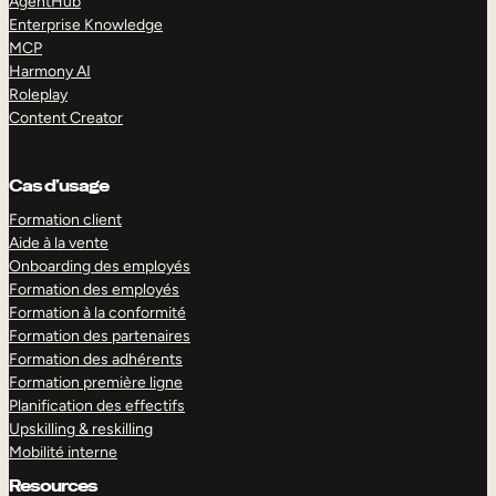
AgentHub
Enterprise Knowledge
MCP
Harmony AI
Roleplay
Content Creator
Cas d’usage
Formation client
Aide à la vente
Onboarding des employés
Formation des employés
Formation à la conformité
Formation des partenaires
Formation des adhérents
Formation première ligne
Planification des effectifs
Upskilling & reskilling
Mobilité interne
Resources