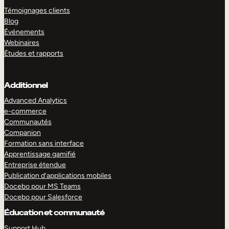
Témoignages clients
Blog
Événements
Webinaires
Études et rapports
Additionnel
Advanced Analytics
e-commerce
Communautés
Companion
Formation sans interface
Apprentissage gamifié
Entreprise étendue
Publication d’applications mobiles
Docebo pour MS Teams
Docebo pour Salesforce
Éducation et communauté
Support Hub