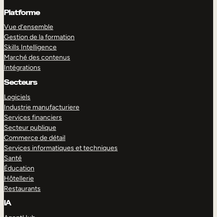
Platforme
Vue d’ensemble
Gestion de la formation
Skills Intelligence
Marché des contenus
Intégrations
Secteurs
Logiciels
Industrie manufacturiere
Services financiers
Secteur publique
Commerce de détail
Services informatiques et techniques
Santé
Éducation
Hôtellerie
Restaurants
IA