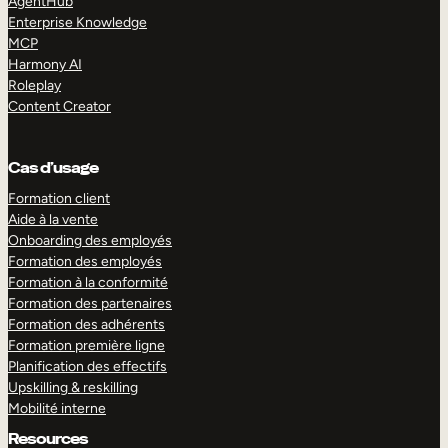
AgentHub
Enterprise Knowledge
MCP
Harmony AI
Roleplay
Content Creator
Cas d’usage
Formation client
Aide à la vente
Onboarding des employés
Formation des employés
Formation à la conformité
Formation des partenaires
Formation des adhérents
Formation première ligne
Planification des effectifs
Upskilling & reskilling
Mobilité interne
Resources