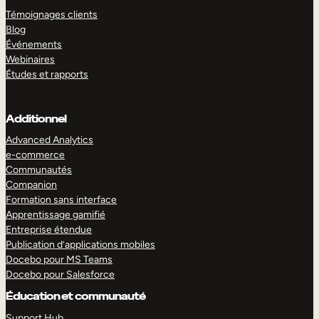
Témoignages clients
Blog
Événements
Webinaires
Études et rapports
Additionnel
Advanced Analytics
e-commerce
Communautés
Companion
Formation sans interface
Apprentissage gamifié
Entreprise étendue
Publication d’applications mobiles
Docebo pour MS Teams
Docebo pour Salesforce
Éducation et communauté
Support Hub