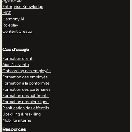
AgentHub
Enterprise Knowledge
MCP
Harmony AI
Roleplay
Content Creator
Cas d’usage
Formation client
Aide à la vente
Onboarding des employés
Formation des employés
Formation à la conformité
Formation des partenaires
Formation des adhérents
Formation première ligne
Planification des effectifs
Upskilling & reskilling
Mobilité interne
Resources