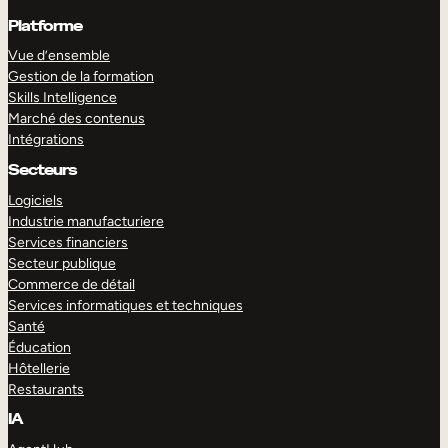
Platforme
Vue d’ensemble
Gestion de la formation
Skills Intelligence
Marché des contenus
Intégrations
Secteurs
Logiciels
Industrie manufacturiere
Services financiers
Secteur publique
Commerce de détail
Services informatiques et techniques
Santé
Éducation
Hôtellerie
Restaurants
IA