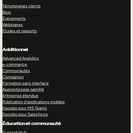
Témoignages clients
Blog
Événements
Webinaires
Études et rapports
Additionnel
Advanced Analytics
e-commerce
Communautés
Companion
Formation sans interface
Apprentissage gamifié
Entreprise étendue
Publication d’applications mobiles
Docebo pour MS Teams
Docebo pour Salesforce
Éducation et communauté
Support Hub