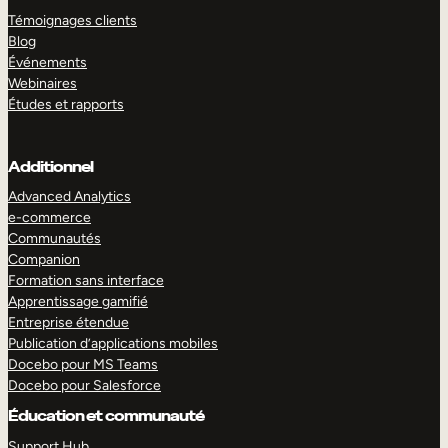
Témoignages clients
Blog
Événements
Webinaires
Études et rapports
Additionnel
Advanced Analytics
e-commerce
Communautés
Companion
Formation sans interface
Apprentissage gamifié
Entreprise étendue
Publication d’applications mobiles
Docebo pour MS Teams
Docebo pour Salesforce
Éducation et communauté
Support Hub