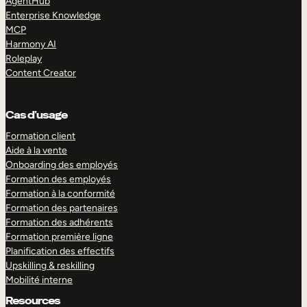
AgentHub
Enterprise Knowledge
MCP
Harmony AI
Roleplay
Content Creator
Cas d’usage
Formation client
Aide à la vente
Onboarding des employés
Formation des employés
Formation à la conformité
Formation des partenaires
Formation des adhérents
Formation première ligne
Planification des effectifs
Upskilling & reskilling
Mobilité interne
Resources