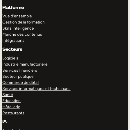
Platforme
Vue d’ensemble
Gestion de la formation
Skills Intelligence
Marché des contenus
Intégrations
Secteurs
Logiciels
Industrie manufacturiere
Services financiers
Secteur publique
Commerce de détail
Services informatiques et techniques
Santé
Éducation
Hôtellerie
Restaurants
IA