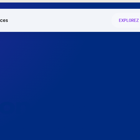
ces
EXPLOREZ
és
on fonctio
té
e
 preuve.