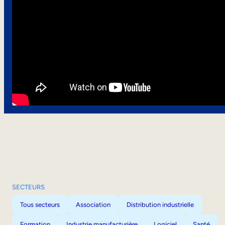
SECTEURS
Tous secteurs
Association
Distribution industrielle
Formation
Industrie manufacturière
Logiciel
Santé