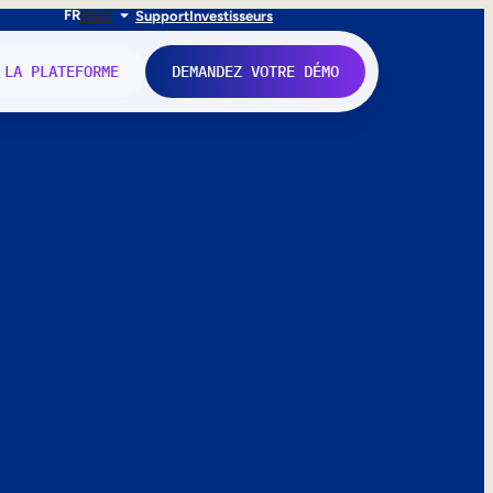
FR
EN
IT
Support
Investisseurs
 LA PLATEFORME
DEMANDEZ VOTRE DÉMO
nne.