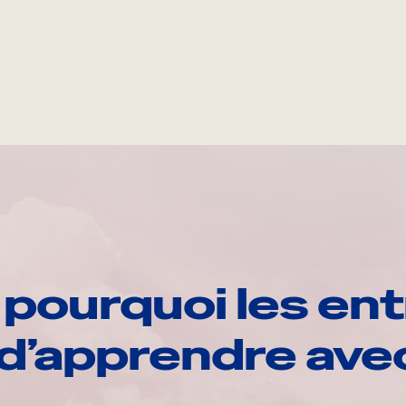
pourquoi les ent
d’apprendre av