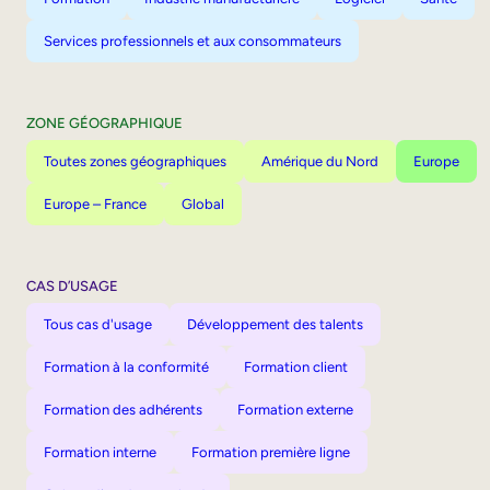
Services professionnels et aux consommateurs
ZONE GÉOGRAPHIQUE
Toutes zones géographiques
Amérique du Nord
Europe
Europe – France
Global
CAS D’USAGE
Tous cas d'usage
Développement des talents
Formation à la conformité
Formation client
Formation des adhérents
Formation externe
Formation interne
Formation première ligne