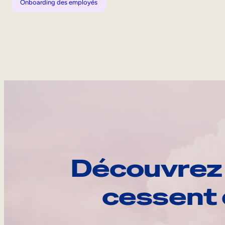
Onboarding des employés
Découvrez 
cessent 