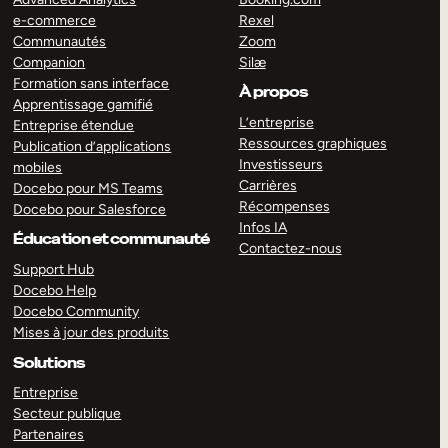
e-commerce
Rexel
Communautés
Zoom
Companion
Silæ
Formation sans interface
À propos
Apprentissage gamifié
L’entreprise
Entreprise étendue
Ressources graphiques
Publication d’applications
Investisseurs
mobiles
Carrières
Docebo pour MS Teams
Récompenses
Docebo pour Salesforce
Infos IA
Éducation et communauté
Contactez-nous
Support Hub
Docebo Help
Docebo Community
Mises à jour des produits
Solutions
Entreprise
Secteur publique
Partenaires