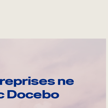
reprises ne
ec Docebo