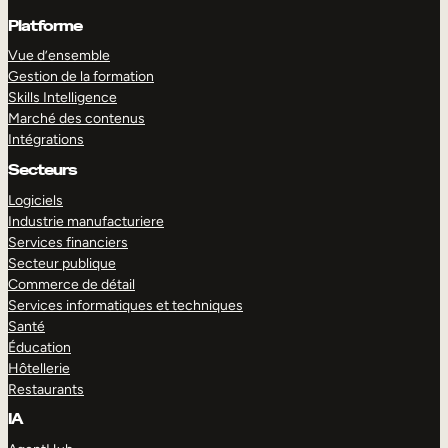
Platforme
Vue d’ensemble
Gestion de la formation
Skills Intelligence
Marché des contenus
Intégrations
Secteurs
Logiciels
Industrie manufacturiere
Services financiers
Secteur publique
Commerce de détail
Services informatiques et techniques
Santé
Éducation
Hôtellerie
Restaurants
IA