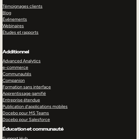
Témoignages clients
Blog
Événements
Webinaires
Études et rapports
Additionnel
Advanced Analytics
e-commerce
Communautés
Companion
Formation sans interface
Apprentissage gamifié
Entreprise étendue
Publication d’applications mobiles
Docebo pour MS Teams
Docebo pour Salesforce
Éducation et communauté
Support Hub