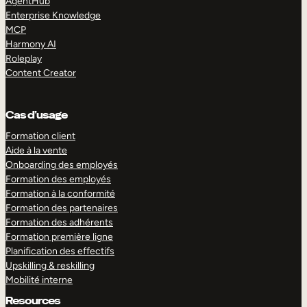
AgentHub
Enterprise Knowledge
MCP
Harmony AI
Roleplay
Content Creator
Cas d’usage
Formation client
Aide à la vente
Onboarding des employés
Formation des employés
Formation à la conformité
Formation des partenaires
Formation des adhérents
Formation première ligne
Planification des effectifs
Upskilling & reskilling
Mobilité interne
Resources