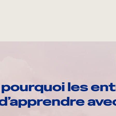
pourquoi les ent
d’apprendre av