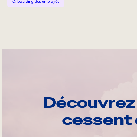
Onboarding des employés
Découvrez 
cessent 