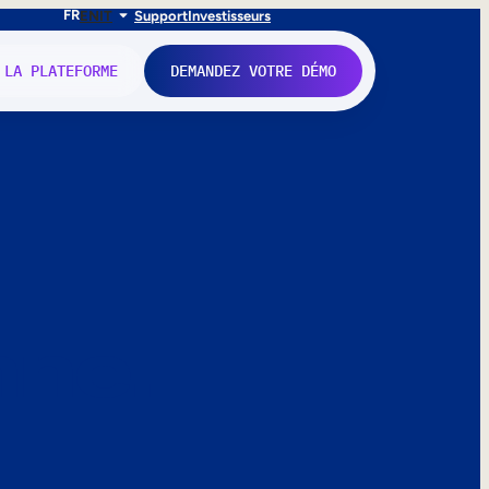
FR
EN
IT
Support
Investisseurs
 LA PLATEFORME
DEMANDEZ VOTRE DÉMO
nne.