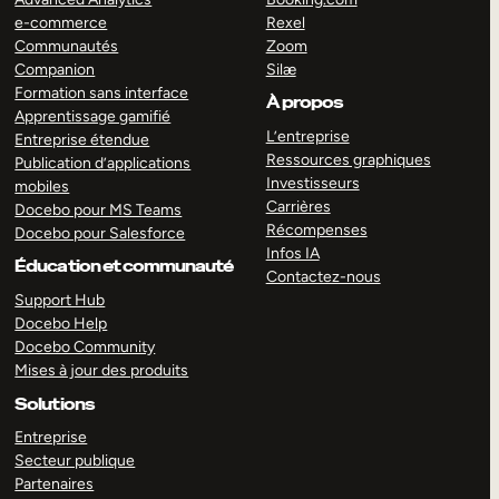
e-commerce
Rexel
Communautés
Zoom
Companion
Silæ
Formation sans interface
À propos
Apprentissage gamifié
L’entreprise
Entreprise étendue
Ressources graphiques
Publication d’applications
Investisseurs
mobiles
Carrières
Docebo pour MS Teams
Récompenses
Docebo pour Salesforce
Infos IA
Éducation et communauté
Contactez-nous
Support Hub
Docebo Help
Docebo Community
Mises à jour des produits
Solutions
Entreprise
Secteur publique
Partenaires