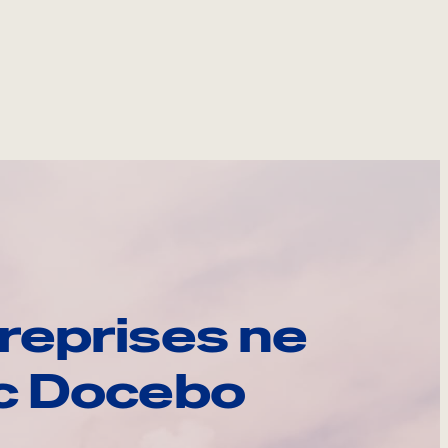
reprises ne
ec Docebo