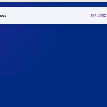
ces
EXPLOREZ
és
on fonctio
té
e
 preuve.