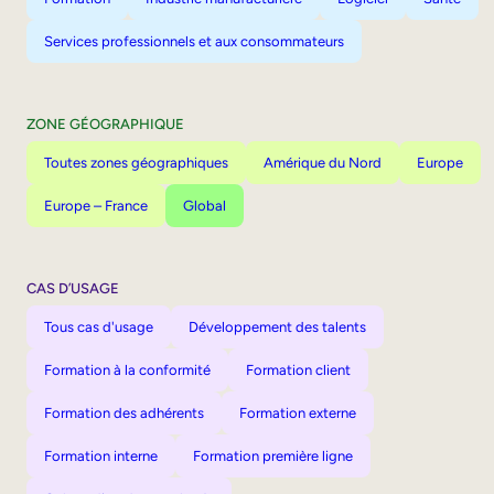
Services professionnels et aux consommateurs
ZONE GÉOGRAPHIQUE
Toutes zones géographiques
Amérique du Nord
Europe
Europe – France
Global
CAS D’USAGE
Tous cas d'usage
Développement des talents
Formation à la conformité
Formation client
Formation des adhérents
Formation externe
Formation interne
Formation première ligne