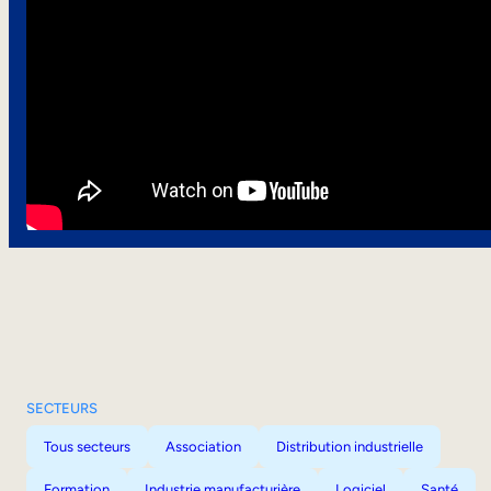
SECTEURS
Tous secteurs
Association
Distribution industrielle
Formation
Industrie manufacturière
Logiciel
Santé