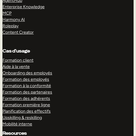
AgentHub
Enterprise Knowledge
MCP
Harmony AI
Roleplay
Content Creator
Cas d’usage
Formation client
Aide à la vente
Onboarding des employés
Formation des employés
Formation à la conformité
Formation des partenaires
Formation des adhérents
Formation première ligne
Planification des effectifs
Upskilling & reskilling
Mobilité interne
Resources