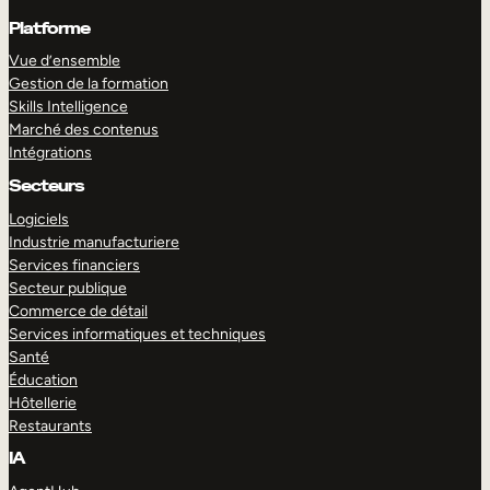
Platforme
Vue d’ensemble
Gestion de la formation
Skills Intelligence
Marché des contenus
Intégrations
Secteurs
Logiciels
Industrie manufacturiere
Services financiers
Secteur publique
Commerce de détail
Services informatiques et techniques
Santé
Éducation
Hôtellerie
Restaurants
IA