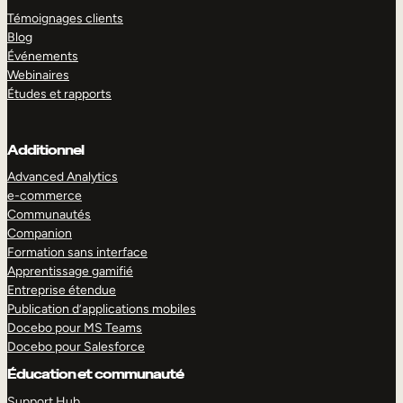
Témoignages clients
Blog
Événements
Webinaires
Études et rapports
Additionnel
Advanced Analytics
e-commerce
Communautés
Companion
Formation sans interface
Apprentissage gamifié
Entreprise étendue
Publication d’applications mobiles
Docebo pour MS Teams
Docebo pour Salesforce
Éducation et communauté
Support Hub