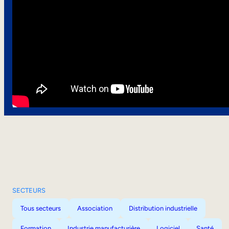
SECTEURS
Tous secteurs
Association
Distribution industrielle
Formation
Industrie manufacturière
Logiciel
Santé