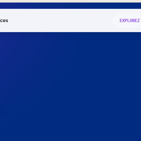
ces
EXPLOREZ
és
on fonctio
té
e
 preuve.