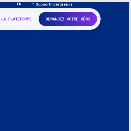
FR
EN
IT
Support
Investisseurs
 LA PLATEFORME
DEMANDEZ VOTRE DÉMO
nne.