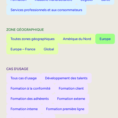
Services professionnels et aux consommateurs
ZONE GÉOGRAPHIQUE
Toutes zones géographiques
Amérique du Nord
Europe
Europe – France
Global
CAS D’USAGE
Tous cas d'usage
Développement des talents
Formation à la conformité
Formation client
Formation des adhérents
Formation externe
Formation interne
Formation première ligne