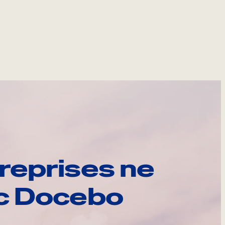
reprises ne
ec Docebo