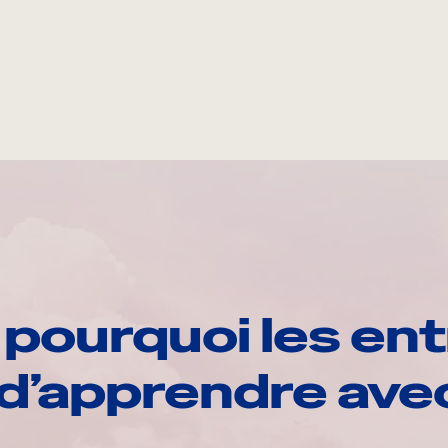
pourquoi les ent
d’apprendre av