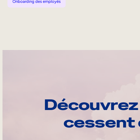
Onboarding des employés
Découvrez 
cessent 