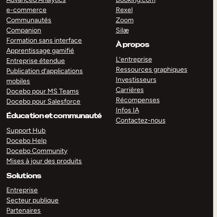
e-commerce
Rexel
Communautés
Zoom
Companion
Silæ
Formation sans interface
À propos
Apprentissage gamifié
L’entreprise
Entreprise étendue
Ressources graphiques
Publication d’applications
Investisseurs
mobiles
Carrières
Docebo pour MS Teams
Récompenses
Docebo pour Salesforce
Infos IA
Éducation et communauté
Contactez-nous
Support Hub
Docebo Help
Docebo Community
Mises à jour des produits
Solutions
Entreprise
Secteur publique
Partenaires