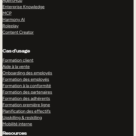
AgentHub
Enterprise Knowledge
MCP
Harmony AI
Roleplay
Content Creator
Cas d’usage
Formation client
Aide à la vente
Onboarding des employés
Formation des employés
Formation à la conformité
Formation des partenaires
Formation des adhérents
Formation première ligne
Planification des effectifs
Upskilling & reskilling
Mobilité interne
Resources