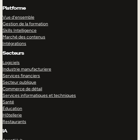
Platforme
Vue d’ensemble
Gestion de la formation
Skills Intelligence
Marché des contenus
Intégrations
Secteurs
Logiciels
Industrie manufacturiere
Services financiers
Secteur publique
Commerce de détail
Services informatiques et techniques
Santé
Éducation
Hôtellerie
Restaurants
IA