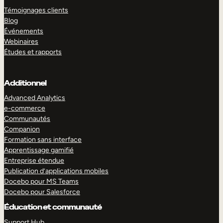
Témoignages clients
Blog
Événements
Webinaires
Études et rapports
Additionnel
Advanced Analytics
e-commerce
Communautés
Companion
Formation sans interface
Apprentissage gamifié
Entreprise étendue
Publication d’applications mobiles
Docebo pour MS Teams
Docebo pour Salesforce
Éducation et communauté
Support Hub