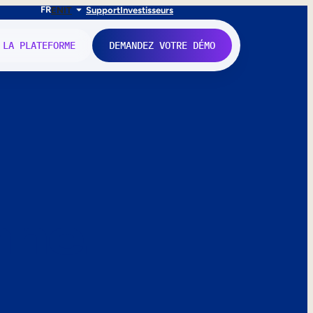
FR
EN
IT
Support
Investisseurs
 LA PLATEFORME
DEMANDEZ VOTRE DÉMO
nne.