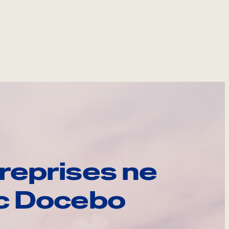
reprises ne
ec Docebo