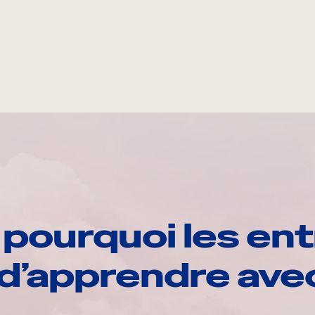
pourquoi les ent
d’apprendre av