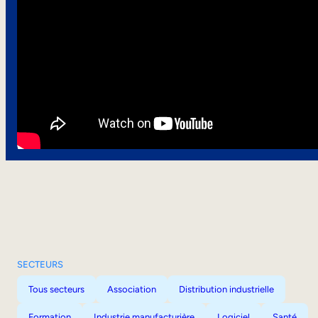
SECTEURS
Tous secteurs
Association
Distribution industrielle
Formation
Industrie manufacturière
Logiciel
Santé