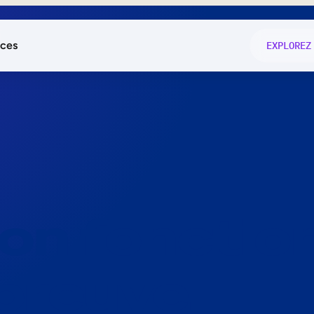
ces
EXPLOREZ
és
on fonctio
té
e
 preuve.