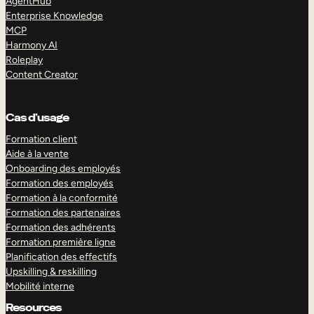
AgentHub
Enterprise Knowledge
MCP
Harmony AI
Roleplay
Content Creator
Cas d’usage
Formation client
Aide à la vente
Onboarding des employés
Formation des employés
Formation à la conformité
Formation des partenaires
Formation des adhérents
Formation première ligne
Planification des effectifs
Upskilling & reskilling
Mobilité interne
Resources