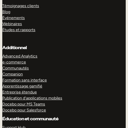
Témoignages clients
Blog
Événements
Webinaires
Études et rapports
Additionnel
Advanced Analytics
e-commerce
Communautés
Companion
Formation sans interface
Apprentissage gamifié
Entreprise étendue
Publication d’applications mobiles
Docebo pour MS Teams
Docebo pour Salesforce
Éducation et communauté
Support Hub