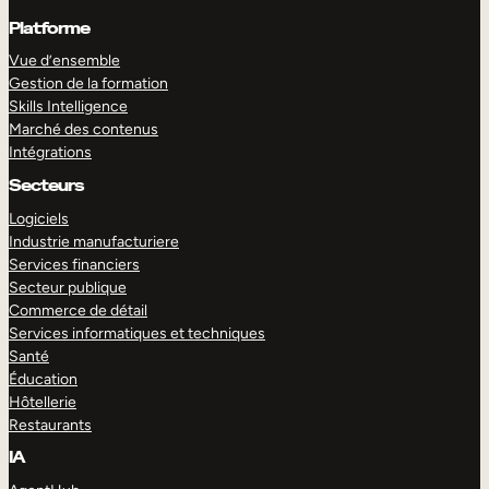
Platforme
Vue d’ensemble
Gestion de la formation
Skills Intelligence
Marché des contenus
Intégrations
Secteurs
Logiciels
Industrie manufacturiere
Services financiers
Secteur publique
Commerce de détail
Services informatiques et techniques
Santé
Éducation
Hôtellerie
Restaurants
IA