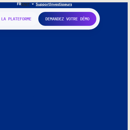
FR
EN
IT
Support
Investisseurs
 LA PLATEFORME
DEMANDEZ VOTRE DÉMO
nne.