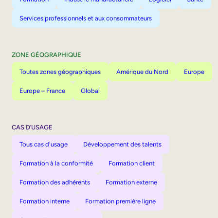
Services professionnels et aux consommateurs
ZONE GÉOGRAPHIQUE
Toutes zones géographiques
Amérique du Nord
Europe
Europe – France
Global
CAS D’USAGE
Tous cas d'usage
Développement des talents
Formation à la conformité
Formation client
Formation des adhérents
Formation externe
Formation interne
Formation première ligne