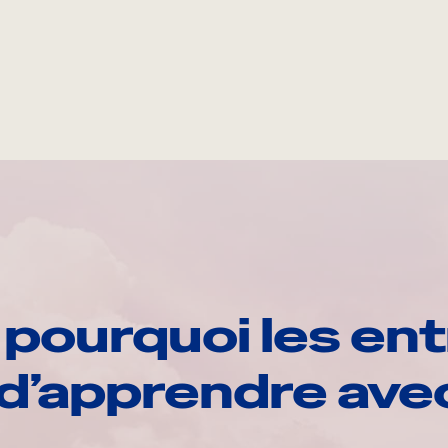
pourquoi les ent
d’apprendre av