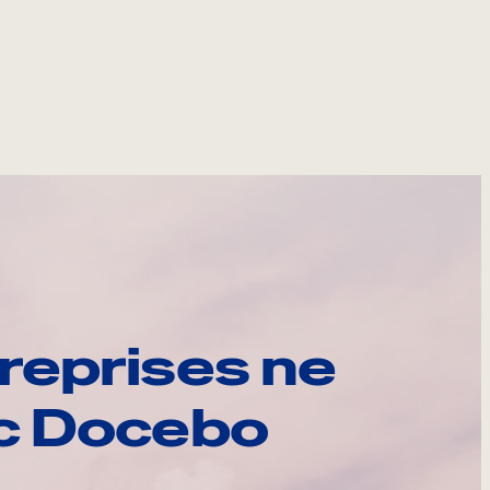
reprises ne
ec Docebo