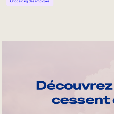
Onboarding des employés
Découvrez 
cessent 