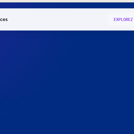
ces
EXPLOREZ
és
on fonctio
té
e
 preuve.