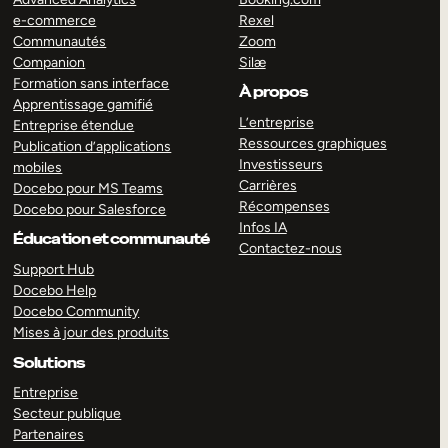
e-commerce
Rexel
Communautés
Zoom
Companion
Silæ
Formation sans interface
À propos
Apprentissage gamifié
L’entreprise
Entreprise étendue
Ressources graphiques
Publication d’applications
Investisseurs
mobiles
Carrières
Docebo pour MS Teams
Récompenses
Docebo pour Salesforce
Infos IA
Éducation et communauté
Contactez-nous
Support Hub
Docebo Help
Docebo Community
Mises à jour des produits
Solutions
Entreprise
Secteur publique
Partenaires