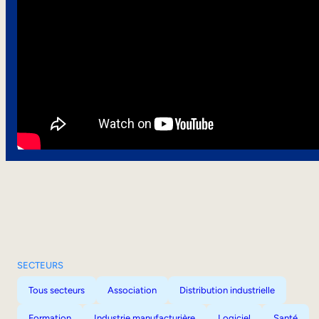
SECTEURS
Tous secteurs
Association
Distribution industrielle
Formation
Industrie manufacturière
Logiciel
Santé