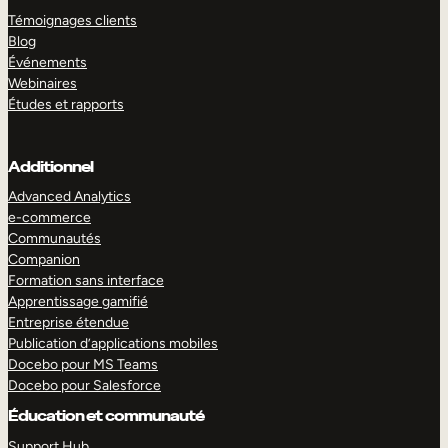
Témoignages clients
Blog
Événements
Webinaires
Études et rapports
Additionnel
Advanced Analytics
e-commerce
Communautés
Companion
Formation sans interface
Apprentissage gamifié
Entreprise étendue
Publication d’applications mobiles
Docebo pour MS Teams
Docebo pour Salesforce
Éducation et communauté
Support Hub