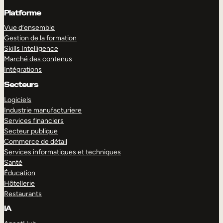
Platforme
Vue d’ensemble
Gestion de la formation
Skills Intelligence
Marché des contenus
Intégrations
Secteurs
Logiciels
Industrie manufacturiere
Services financiers
Secteur publique
Commerce de détail
Services informatiques et techniques
Santé
Éducation
Hôtellerie
Restaurants
IA