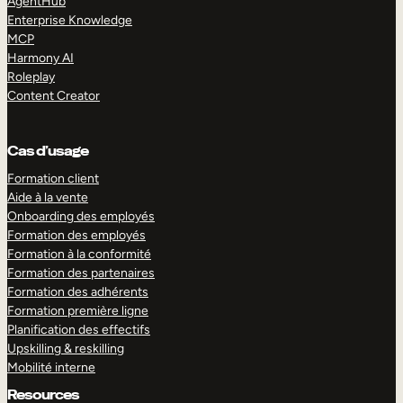
AgentHub
Enterprise Knowledge
MCP
Harmony AI
Roleplay
Content Creator
Cas d’usage
Formation client
Aide à la vente
Onboarding des employés
Formation des employés
Formation à la conformité
Formation des partenaires
Formation des adhérents
Formation première ligne
Planification des effectifs
Upskilling & reskilling
Mobilité interne
Resources