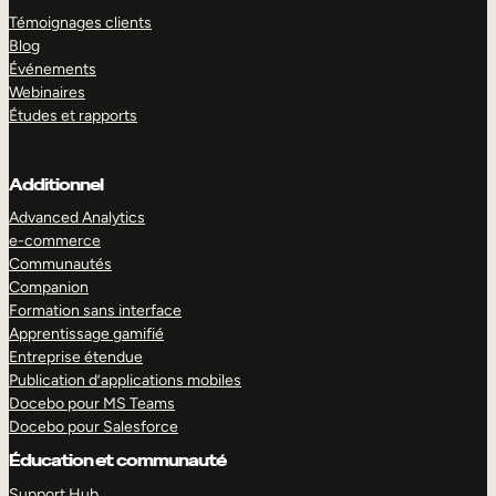
Témoignages clients
Blog
Événements
Webinaires
Études et rapports
Additionnel
Advanced Analytics
e-commerce
Communautés
Companion
Formation sans interface
Apprentissage gamifié
Entreprise étendue
Publication d’applications mobiles
Docebo pour MS Teams
Docebo pour Salesforce
Éducation et communauté
Support Hub