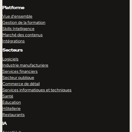
Platforme
Vue d’ensemble
Gestion de la formation
Skills Intelligence
Marché des contenus
Intégrations
Secteurs
Logiciels
Industrie manufacturiere
Services financiers
Secteur publique
Commerce de détail
Services informatiques et techniques
Santé
Éducation
Hôtellerie
Restaurants
IA