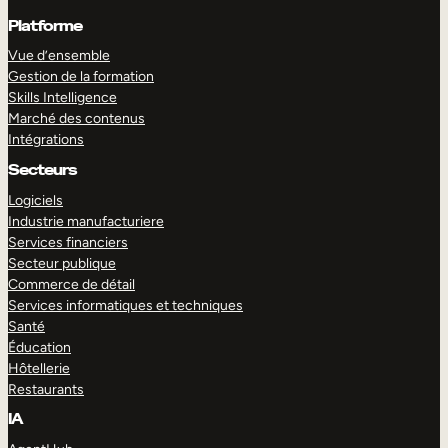
Platforme
Vue d’ensemble
Gestion de la formation
Skills Intelligence
Marché des contenus
Intégrations
Secteurs
Logiciels
Industrie manufacturiere
Services financiers
Secteur publique
Commerce de détail
Services informatiques et techniques
Santé
Éducation
Hôtellerie
Restaurants
IA