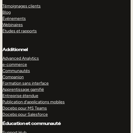
Témoignages clients
Blog
Événements
Webinaires
Études et rapports
Additionnel
Advanced Analytics
e-commerce
Communautés
Companion
Formation sans interface
Apprentissage gamifié
Entreprise étendue
Publication d’applications mobiles
Docebo pour MS Teams
Docebo pour Salesforce
Éducation et communauté
Support Hub