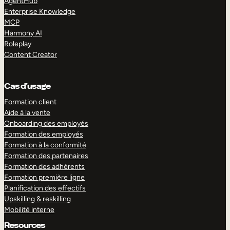
AgentHub
Enterprise Knowledge
MCP
Harmony AI
Roleplay
Content Creator
Cas d’usage
Formation client
Aide à la vente
Onboarding des employés
Formation des employés
Formation à la conformité
Formation des partenaires
Formation des adhérents
Formation première ligne
Planification des effectifs
Upskilling & reskilling
Mobilité interne
Resources