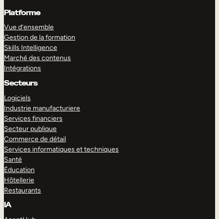
Platforme
Vue d’ensemble
Gestion de la formation
Skills Intelligence
Marché des contenus
Intégrations
Secteurs
Logiciels
Industrie manufacturiere
Services financiers
Secteur publique
Commerce de détail
Services informatiques et techniques
Santé
Éducation
Hôtellerie
Restaurants
IA