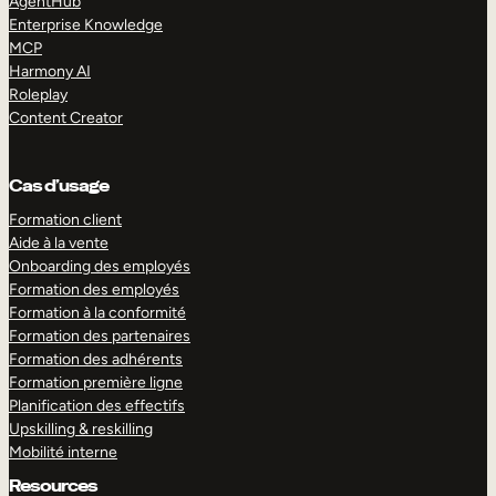
AgentHub
Enterprise Knowledge
MCP
Harmony AI
Roleplay
Content Creator
Cas d’usage
Formation client
Aide à la vente
Onboarding des employés
Formation des employés
Formation à la conformité
Formation des partenaires
Formation des adhérents
Formation première ligne
Planification des effectifs
Upskilling & reskilling
Mobilité interne
Resources