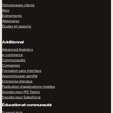
Témoignages clients
Blog
Événements
Webinaires
Études et rapports
Additionnel
Advanced Analytics
e-commerce
Communautés
Companion
Formation sans interface
Apprentissage gamifié
Entreprise étendue
Publication d’applications mobiles
Docebo pour MS Teams
Docebo pour Salesforce
Éducation et communauté
Support Hub