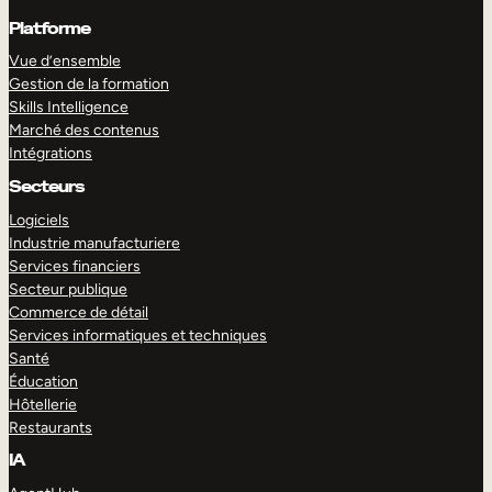
Platforme
Vue d’ensemble
Gestion de la formation
Skills Intelligence
Marché des contenus
Intégrations
Secteurs
Logiciels
Industrie manufacturiere
Services financiers
Secteur publique
Commerce de détail
Services informatiques et techniques
Santé
Éducation
Hôtellerie
Restaurants
IA