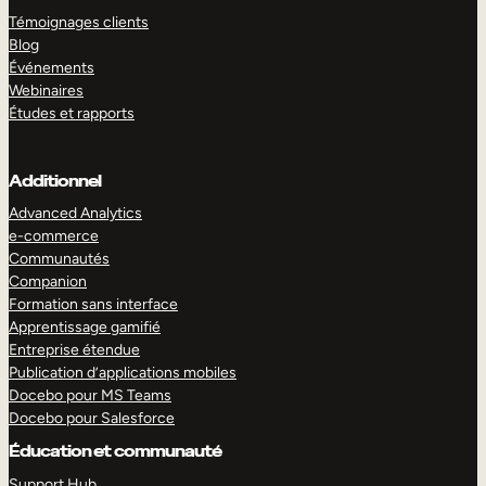
Témoignages clients
Blog
Événements
Webinaires
Études et rapports
Additionnel
Advanced Analytics
e-commerce
Communautés
Companion
Formation sans interface
Apprentissage gamifié
Entreprise étendue
Publication d’applications mobiles
Docebo pour MS Teams
Docebo pour Salesforce
Éducation et communauté
Support Hub