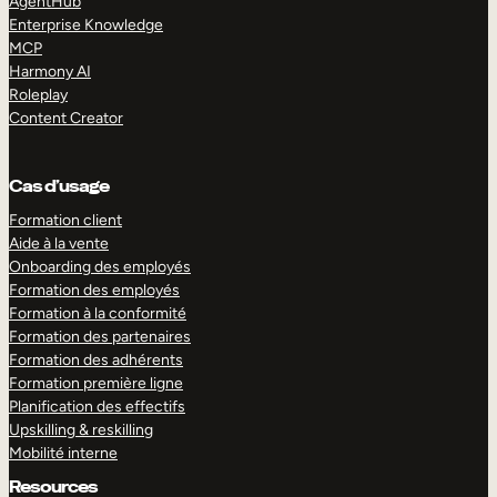
AgentHub
Enterprise Knowledge
MCP
Harmony AI
Roleplay
Content Creator
Cas d’usage
Formation client
Aide à la vente
Onboarding des employés
Formation des employés
Formation à la conformité
Formation des partenaires
Formation des adhérents
Formation première ligne
Planification des effectifs
Upskilling & reskilling
Mobilité interne
Resources