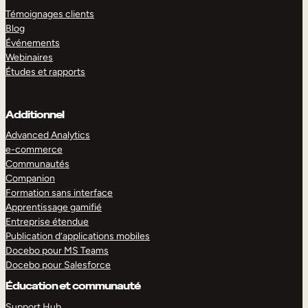
Témoignages clients
Blog
Événements
Webinaires
Études et rapports
Additionnel
Advanced Analytics
e-commerce
Communautés
Companion
Formation sans interface
Apprentissage gamifié
Entreprise étendue
Publication d’applications mobiles
Docebo pour MS Teams
Docebo pour Salesforce
Éducation et communauté
Support Hub