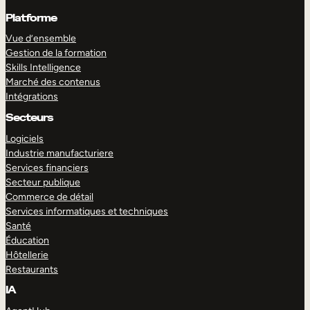
Platforme
Vue d’ensemble
Gestion de la formation
Skills Intelligence
Marché des contenus
Intégrations
Secteurs
Logiciels
Industrie manufacturiere
Services financiers
Secteur publique
Commerce de détail
Services informatiques et techniques
Santé
Éducation
Hôtellerie
Restaurants
IA