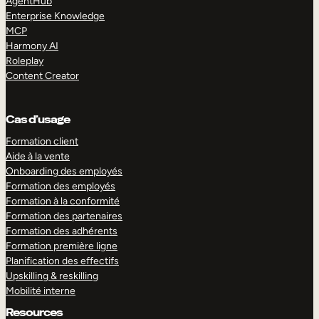
AgentHub
Enterprise Knowledge
MCP
Harmony AI
Roleplay
Content Creator
Cas d’usage
Formation client
Aide à la vente
Onboarding des employés
Formation des employés
Formation à la conformité
Formation des partenaires
Formation des adhérents
Formation première ligne
Planification des effectifs
Upskilling & reskilling
Mobilité interne
Resources