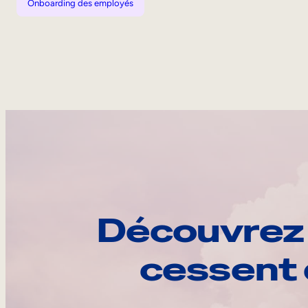
Onboarding des employés
Découvrez 
cessent 