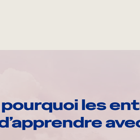
pourquoi les ent
d’apprendre av