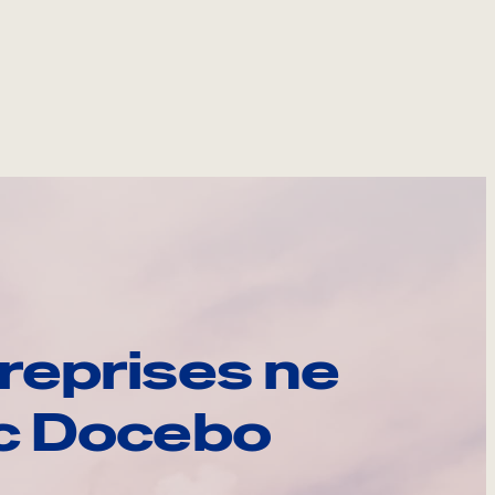
reprises ne
ec Docebo