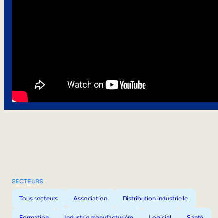
SECTEURS
Tous secteurs
Association
Distribution industrielle
Formation
Industrie manufacturière
Logiciel
Santé