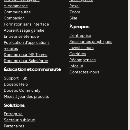
e-commerce
Rexel
Communautés
Zoom
Companion
Silæ
Formation sans interface
À propos
Apprentissage gamifié
L’entreprise
Entreprise étendue
Ressources graphiques
Publication d’applications
Investisseurs
mobiles
Carrières
Docebo pour MS Teams
Récompenses
Docebo pour Salesforce
Infos IA
Éducation et communauté
Contactez-nous
Support Hub
Docebo Help
Docebo Community
Mises à jour des produits
Solutions
Entreprise
Secteur publique
Partenaires