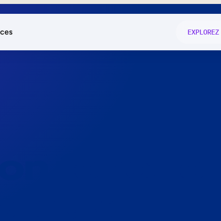
ces
EXPLOREZ
és
on fonctio
té
e
 preuve.