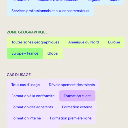
Services professionnels et aux consommateurs
ZONE GÉOGRAPHIQUE
Toutes zones géographiques
Amérique du Nord
Europe
Europe – France
Global
CAS D’USAGE
Tous cas d'usage
Développement des talents
Formation à la conformité
Formation client
Formation des adhérents
Formation externe
Formation interne
Formation première ligne