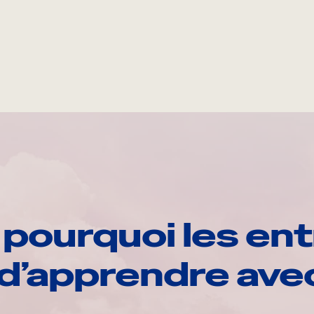
pourquoi les ent
d’apprendre av