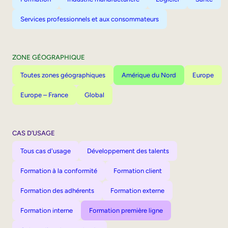
Services professionnels et aux consommateurs
ZONE GÉOGRAPHIQUE
Toutes zones géographiques
Amérique du Nord
Europe
Europe – France
Global
CAS D’USAGE
Tous cas d'usage
Développement des talents
Formation à la conformité
Formation client
Formation des adhérents
Formation externe
Formation interne
Formation première ligne