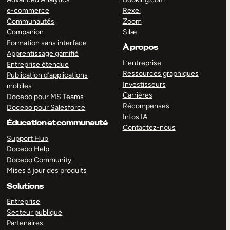
e-commerce
Rexel
Communautés
Zoom
Companion
Silæ
Formation sans interface
À propos
Apprentissage gamifié
L’entreprise
Entreprise étendue
Ressources graphiques
Publication d’applications
Investisseurs
mobiles
Carrières
Docebo pour MS Teams
Récompenses
Docebo pour Salesforce
Infos IA
Éducation et communauté
Contactez-nous
Support Hub
Docebo Help
Docebo Community
Mises à jour des produits
Solutions
Entreprise
Secteur publique
Partenaires