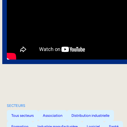
SECTEURS
Tous secteurs
Association
Distribution industrielle
Formation
Industrie manufacturière
Logiciel
Santé