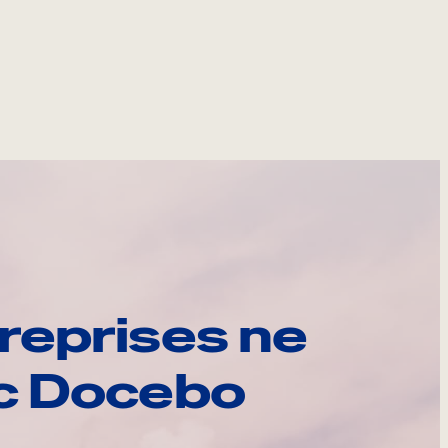
reprises ne
ec Docebo