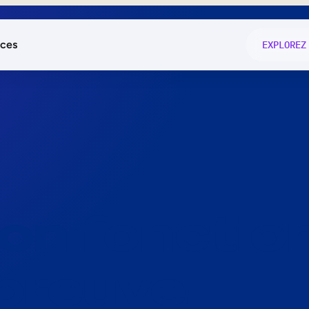
ces
EXPLOREZ
és
on fonctio
té
e
 preuve.