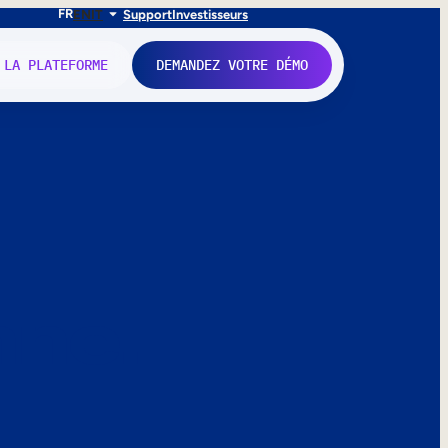
FR
EN
IT
Support
Investisseurs
 LA PLATEFORME
DEMANDEZ VOTRE DÉMO
nne.