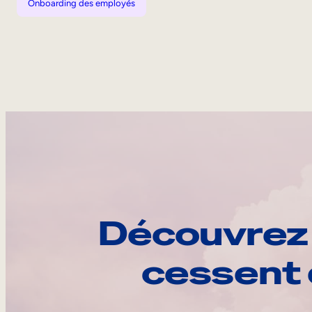
Onboarding des employés
Découvrez 
cessent 