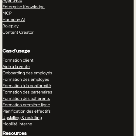
AgentHub
Enterprise Knowledge
MCP
Harmony AI
Roleplay
Content Creator
Cas d’usage
Formation client
Aide à la vente
Onboarding des employés
Formation des employés
Formation à la conformité
Formation des partenaires
Formation des adhérents
Formation première ligne
Planification des effectifs
Upskilling & reskilling
Mobilité interne
Resources