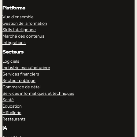
Platforme
Vue d’ensemble
Gestion de la formation
Skills Intelligence
Marché des contenus
Intégrations
Secteurs
Logiciels
Industrie manufacturiere
Services financiers
Secteur publique
Commerce de détail
Services informatiques et techniques
Santé
Éducation
Hôtellerie
Restaurants
IA