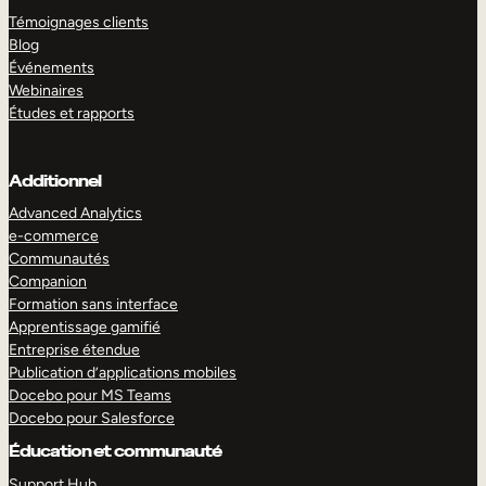
Témoignages clients
Blog
Événements
Webinaires
Études et rapports
Additionnel
Advanced Analytics
e-commerce
Communautés
Companion
Formation sans interface
Apprentissage gamifié
Entreprise étendue
Publication d’applications mobiles
Docebo pour MS Teams
Docebo pour Salesforce
Éducation et communauté
Support Hub