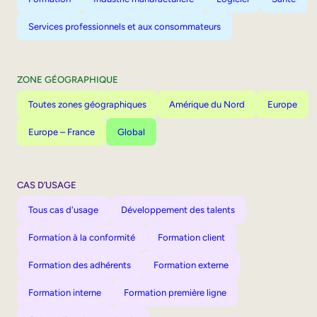
Services professionnels et aux consommateurs
ZONE GÉOGRAPHIQUE
Toutes zones géographiques
Amérique du Nord
Europe
Europe – France
Global
CAS D’USAGE
Tous cas d'usage
Développement des talents
Formation à la conformité
Formation client
Formation des adhérents
Formation externe
Formation interne
Formation première ligne