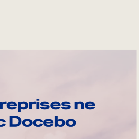
reprises ne
ec Docebo