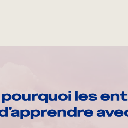
pourquoi les ent
d’apprendre av