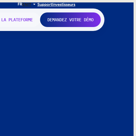
FR
EN
IT
Support
Investisseurs
 LA PLATEFORME
DEMANDEZ VOTRE DÉMO
nne.