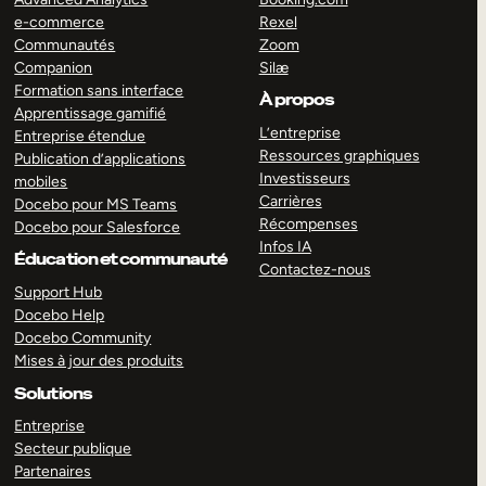
e-commerce
Rexel
Communautés
Zoom
Companion
Silæ
Formation sans interface
À propos
Apprentissage gamifié
L’entreprise
Entreprise étendue
Ressources graphiques
Publication d’applications
Investisseurs
mobiles
Carrières
Docebo pour MS Teams
Récompenses
Docebo pour Salesforce
Infos IA
Éducation et communauté
Contactez-nous
Support Hub
Docebo Help
Docebo Community
Mises à jour des produits
Solutions
Entreprise
Secteur publique
Partenaires