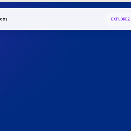
ces
EXPLOREZ
és
on fonctio
té
e
 preuve.