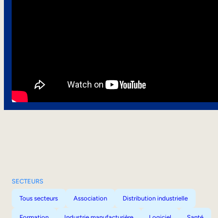
SECTEURS
Tous secteurs
Association
Distribution industrielle
Formation
Industrie manufacturière
Logiciel
Santé