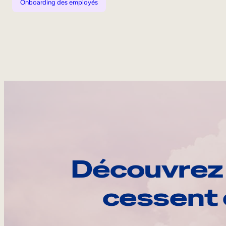
Onboarding des employés
Découvrez 
cessent 