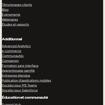
Témoignages clients
Blog
Événements
Webinaires
Études et rapports
Additionnel
Advanced Analytics
e-commerce
Communautés
Companion
Formation sans interface
Apprentissage gamifié
Entreprise étendue
Publication d’applications mobiles
Docebo pour MS Teams
Docebo pour Salesforce
Éducation et communauté
Support Hub