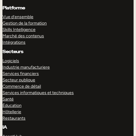
Platforme
Vue d’ensemble
Gestion de la formation
Skills Intelligence
Marché des contenus
Intégrations
Secteurs
Logiciels
Industrie manufacturiere
Services financiers
Secteur publique
Commerce de détail
Services informatiques et techniques
Santé
Éducation
Hôtellerie
Restaurants
IA