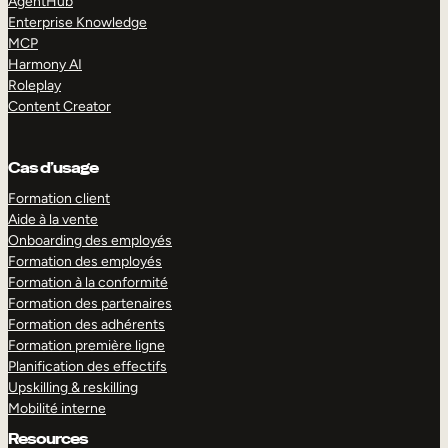
AgentHub
Enterprise Knowledge
MCP
Harmony AI
Roleplay
Content Creator
Cas d’usage
Formation client
Aide à la vente
Onboarding des employés
Formation des employés
Formation à la conformité
Formation des partenaires
Formation des adhérents
Formation première ligne
Planification des effectifs
Upskilling & reskilling
Mobilité interne
Resources