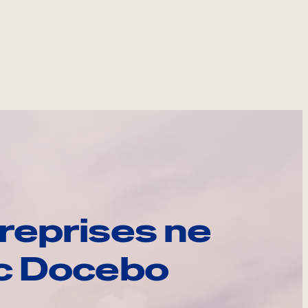
reprises ne
ec Docebo