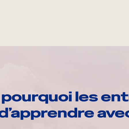
pourquoi les ent
d’apprendre av