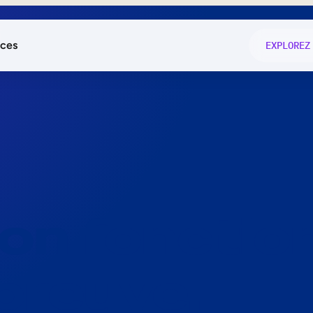
ces
EXPLOREZ
és
on fonctio
té
e
 preuve.