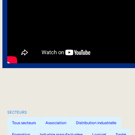
SECTEURS
Tous secteurs
Association
Distribution industrielle
Formation
Industrie manufacturière
Logiciel
Santé