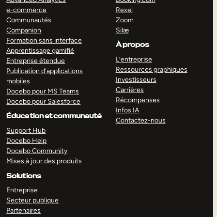
e-commerce
Rexel
Communautés
Zoom
Companion
Silæ
Formation sans interface
À propos
Apprentissage gamifié
L’entreprise
Entreprise étendue
Ressources graphiques
Publication d’applications
Investisseurs
mobiles
Carrières
Docebo pour MS Teams
Récompenses
Docebo pour Salesforce
Infos IA
Éducation et communauté
Contactez-nous
Support Hub
Docebo Help
Docebo Community
Mises à jour des produits
Solutions
Entreprise
Secteur publique
Partenaires