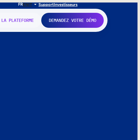
FR
EN
IT
Support
Investisseurs
 LA PLATEFORME
DEMANDEZ VOTRE DÉMO
nne.