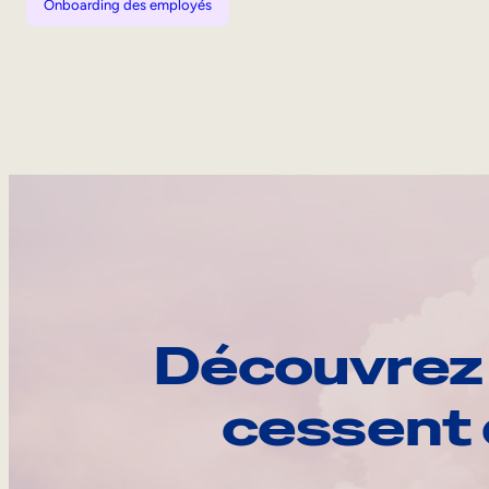
Onboarding des employés
Découvrez 
cessent 