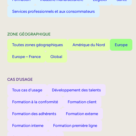
Services professionnels et aux consommateurs
ZONE GÉOGRAPHIQUE
Toutes zones géographiques
Amérique du Nord
Europe
Europe – France
Global
CAS D’USAGE
Tous cas d'usage
Développement des talents
Formation à la conformité
Formation client
Formation des adhérents
Formation externe
Formation interne
Formation première ligne