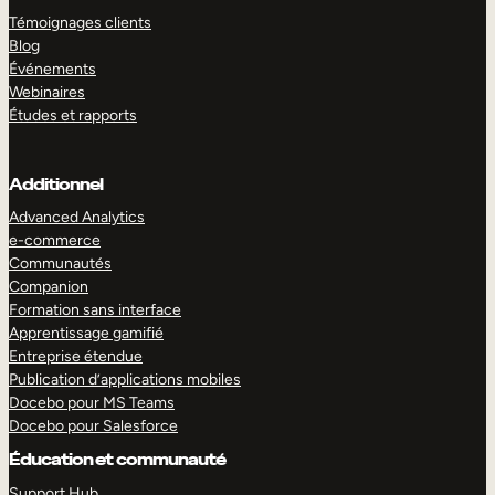
Témoignages clients
Blog
Événements
Webinaires
Études et rapports
Additionnel
Advanced Analytics
e-commerce
Communautés
Companion
Formation sans interface
Apprentissage gamifié
Entreprise étendue
Publication d’applications mobiles
Docebo pour MS Teams
Docebo pour Salesforce
Éducation et communauté
Support Hub