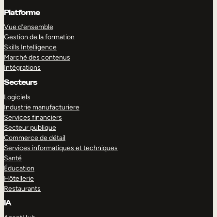
Platforme
Vue d’ensemble
Gestion de la formation
Skills Intelligence
Marché des contenus
Intégrations
Secteurs
Logiciels
Industrie manufacturiere
Services financiers
Secteur publique
Commerce de détail
Services informatiques et techniques
Santé
Éducation
Hôtellerie
Restaurants
IA