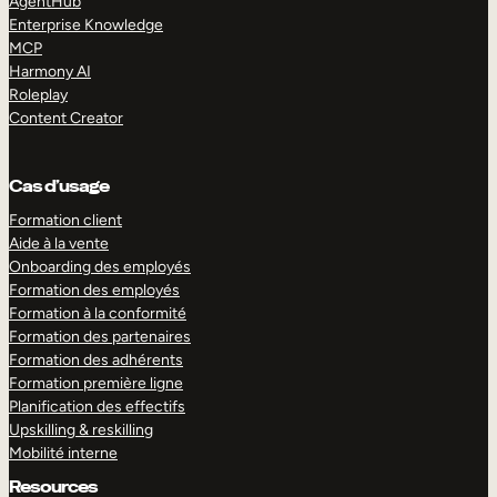
AgentHub
Enterprise Knowledge
MCP
Harmony AI
Roleplay
Content Creator
Cas d’usage
Formation client
Aide à la vente
Onboarding des employés
Formation des employés
Formation à la conformité
Formation des partenaires
Formation des adhérents
Formation première ligne
Planification des effectifs
Upskilling & reskilling
Mobilité interne
Resources