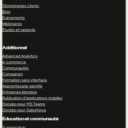
Témoignages clients
Blog
Événements
Webinaires
Études et rapports
Additionnel
Advanced Analytics
e-commerce
Communautés
Companion
Formation sans interface
Apprentissage gamifié
Entreprise étendue
Publication d’applications mobiles
Docebo pour MS Teams
Docebo pour Salesforce
Éducation et communauté
Support Hub