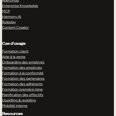
AgentHub
Enterprise Knowledge
MCP
Harmony AI
Roleplay
Content Creator
Cas d’usage
Formation client
Aide à la vente
Onboarding des employés
Formation des employés
Formation à la conformité
Formation des partenaires
Formation des adhérents
Formation première ligne
Planification des effectifs
Upskilling & reskilling
Mobilité interne
Resources