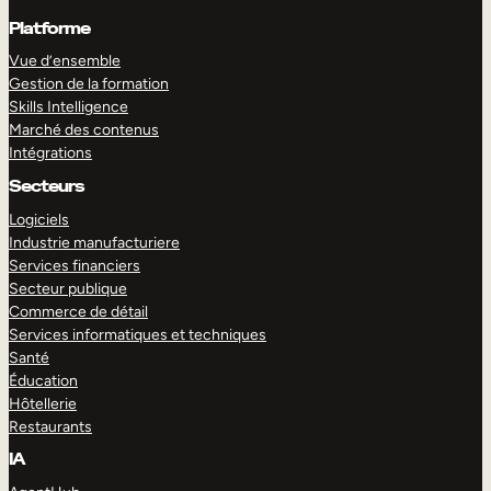
Platforme
Vue d’ensemble
Gestion de la formation
Skills Intelligence
Marché des contenus
Intégrations
Secteurs
Logiciels
Industrie manufacturiere
Services financiers
Secteur publique
Commerce de détail
Services informatiques et techniques
Santé
Éducation
Hôtellerie
Restaurants
IA