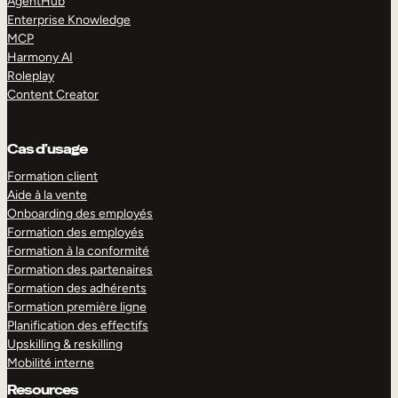
AgentHub
Enterprise Knowledge
MCP
Harmony AI
Roleplay
Content Creator
Cas d’usage
Formation client
Aide à la vente
Onboarding des employés
Formation des employés
Formation à la conformité
Formation des partenaires
Formation des adhérents
Formation première ligne
Planification des effectifs
Upskilling & reskilling
Mobilité interne
Resources