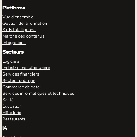
Platforme
Vue d’ensemble
Gestion de la formation
Skills Intelligence
Marché des contenus
Intégrations
Secteurs
Logiciels
Industrie manufacturiere
Services financiers
Secteur publique
Commerce de détail
Services informatiques et techniques
Santé
Éducation
Hôtellerie
Restaurants
IA