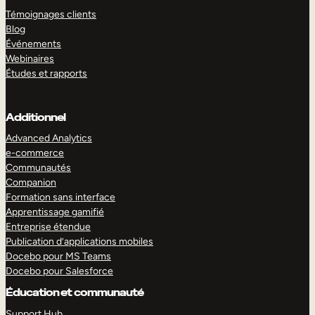
Témoignages clients
Blog
Événements
Webinaires
Études et rapports
Additionnel
Advanced Analytics
e-commerce
Communautés
Companion
Formation sans interface
Apprentissage gamifié
Entreprise étendue
Publication d’applications mobiles
Docebo pour MS Teams
Docebo pour Salesforce
Éducation et communauté
Support Hub