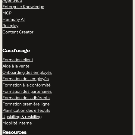
AgentHub
Enterprise Knowledge
MCP
Harmony AI
Roleplay
Content Creator
Cas d’usage
Formation client
Aide à la vente
Onboarding des employés
Formation des employés
Formation à la conformité
Formation des partenaires
Formation des adhérents
Formation première ligne
Planification des effectifs
Upskilling & reskilling
Mobilité interne
Resources