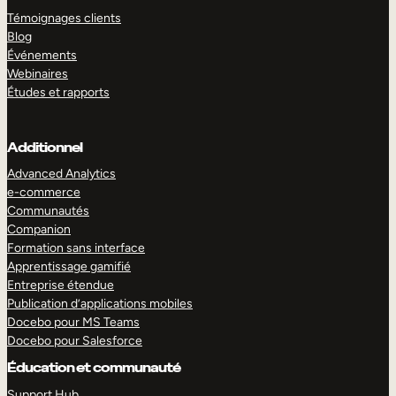
Témoignages clients
Blog
Événements
Webinaires
Études et rapports
Additionnel
Advanced Analytics
e-commerce
Communautés
Companion
Formation sans interface
Apprentissage gamifié
Entreprise étendue
Publication d’applications mobiles
Docebo pour MS Teams
Docebo pour Salesforce
Éducation et communauté
Support Hub