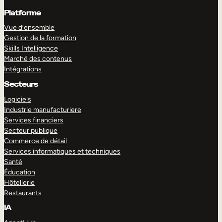
Platforme
Vue d’ensemble
Gestion de la formation
Skills Intelligence
Marché des contenus
Intégrations
Secteurs
Logiciels
Industrie manufacturiere
Services financiers
Secteur publique
Commerce de détail
Services informatiques et techniques
Santé
Éducation
Hôtellerie
Restaurants
IA