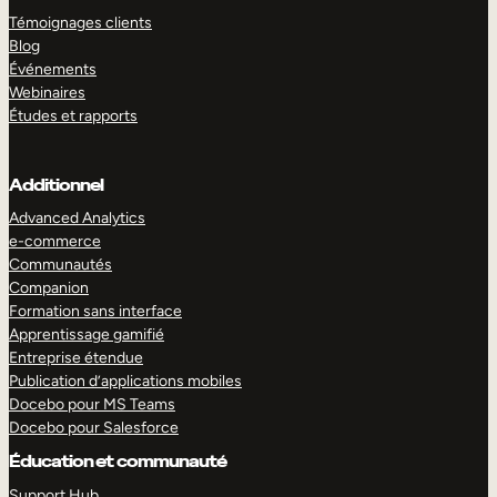
Témoignages clients
Blog
Événements
Webinaires
Études et rapports
Additionnel
Advanced Analytics
e-commerce
Communautés
Companion
Formation sans interface
Apprentissage gamifié
Entreprise étendue
Publication d’applications mobiles
Docebo pour MS Teams
Docebo pour Salesforce
Éducation et communauté
Support Hub