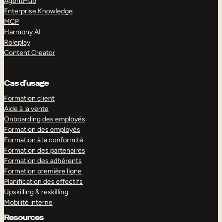
AgentHub
Enterprise Knowledge
MCP
Harmony AI
Roleplay
Content Creator
Cas d’usage
Formation client
Aide à la vente
Onboarding des employés
Formation des employés
Formation à la conformité
Formation des partenaires
Formation des adhérents
Formation première ligne
Planification des effectifs
Upskilling & reskilling
Mobilité interne
Resources