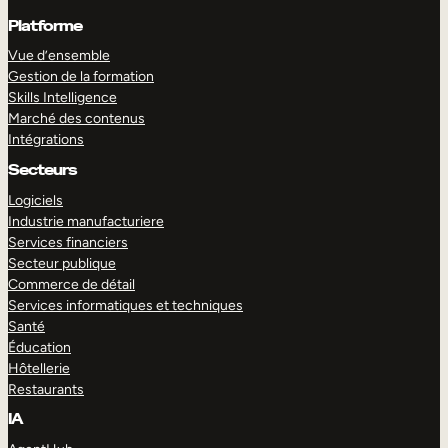
Platforme
Vue d’ensemble
Gestion de la formation
Skills Intelligence
Marché des contenus
Intégrations
Secteurs
Logiciels
Industrie manufacturiere
Services financiers
Secteur publique
Commerce de détail
Services informatiques et techniques
Santé
Éducation
Hôtellerie
Restaurants
IA