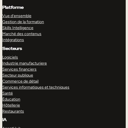
Platforme
Vue d’ensemble
Gestion de la formation
Skills Intelligence
Marché des contenus
Intégrations
Secteurs
Logiciels
Industrie manufacturiere
Services financiers
Secteur publique
Commerce de détail
Services informatiques et techniques
Santé
Éducation
Hôtellerie
Restaurants
IA