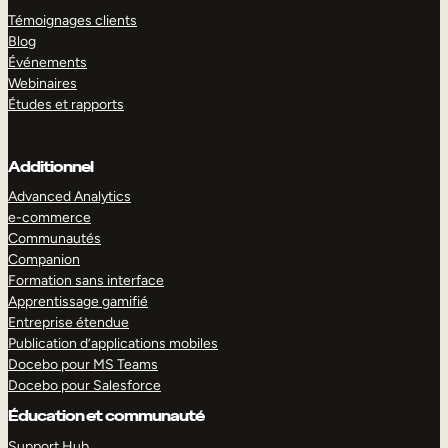
Témoignages clients
Blog
Événements
Webinaires
Études et rapports
Additionnel
Advanced Analytics
e-commerce
Communautés
Companion
Formation sans interface
Apprentissage gamifié
Entreprise étendue
Publication d’applications mobiles
Docebo pour MS Teams
Docebo pour Salesforce
Éducation et communauté
Support Hub