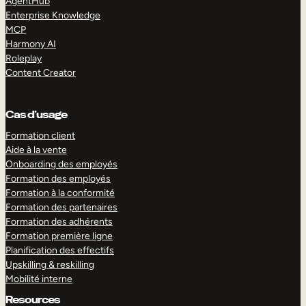
AgentHub
Enterprise Knowledge
MCP
Harmony AI
Roleplay
Content Creator
Cas d’usage
Formation client
Aide à la vente
Onboarding des employés
Formation des employés
Formation à la conformité
Formation des partenaires
Formation des adhérents
Formation première ligne
Planification des effectifs
Upskilling & reskilling
Mobilité interne
Resources