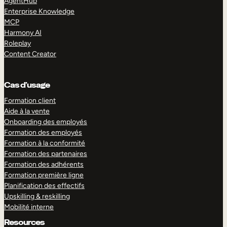
AgentHub
Enterprise Knowledge
MCP
Harmony AI
Roleplay
Content Creator
Cas d’usage
Formation client
Aide à la vente
Onboarding des employés
Formation des employés
Formation à la conformité
Formation des partenaires
Formation des adhérents
Formation première ligne
Planification des effectifs
Upskilling & reskilling
Mobilité interne
Resources