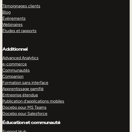
Témoignages clients
Blog
Événements
Webinaires
Études et rapports
Additionnel
Advanced Analytics
e-commerce
Communautés
Companion
Formation sans interface
Apprentissage gamifié
Entreprise étendue
Publication d’applications mobiles
Docebo pour MS Teams
Docebo pour Salesforce
Éducation et communauté
Support Hub