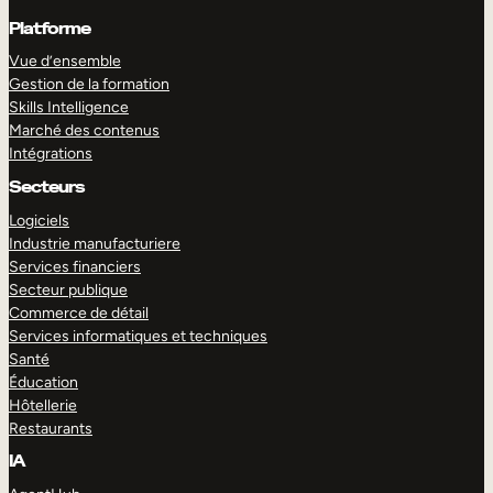
Platforme
Vue d’ensemble
Gestion de la formation
Skills Intelligence
Marché des contenus
Intégrations
Secteurs
Logiciels
Industrie manufacturiere
Services financiers
Secteur publique
Commerce de détail
Services informatiques et techniques
Santé
Éducation
Hôtellerie
Restaurants
IA