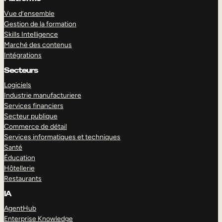
Vue d’ensemble
Gestion de la formation
Skills Intelligence
Marché des contenus
Intégrations
Secteurs
Logiciels
Industrie manufacturiere
Services financiers
Secteur publique
Commerce de détail
Services informatiques et techniques
Santé
Éducation
Hôtellerie
Restaurants
IA
AgentHub
Enterprise Knowledge