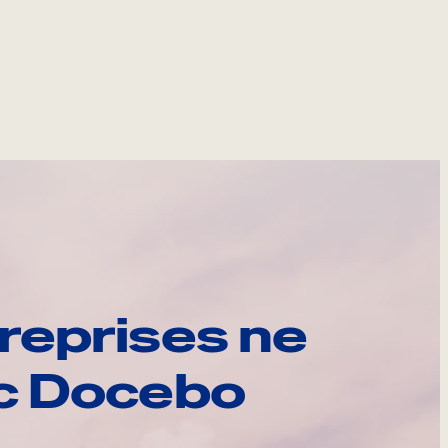
reprises ne
ec Docebo