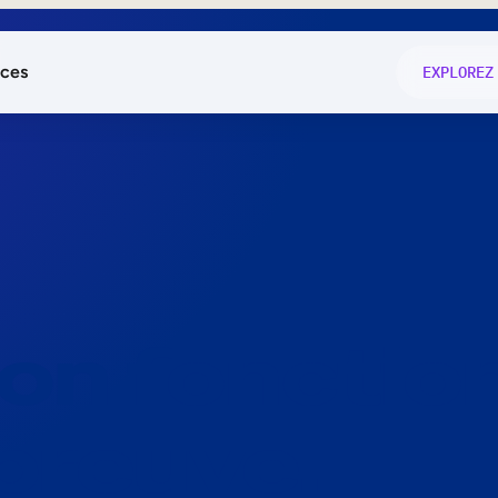
ces
EXPLOREZ
és
on fonctio
té
e
 preuve.