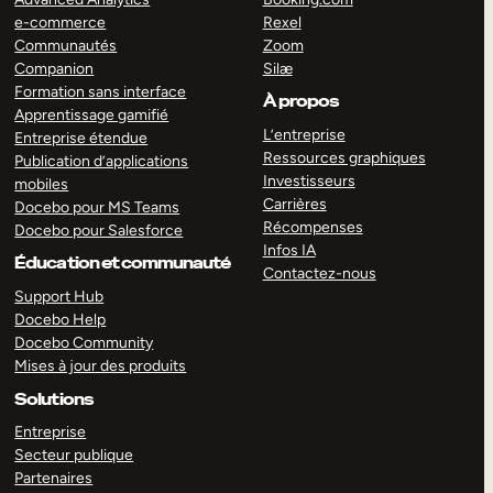
e-commerce
Rexel
Communautés
Zoom
Companion
Silæ
Formation sans interface
À propos
Apprentissage gamifié
L’entreprise
Entreprise étendue
Ressources graphiques
Publication d’applications
Investisseurs
mobiles
Carrières
Docebo pour MS Teams
Récompenses
Docebo pour Salesforce
Infos IA
Éducation et communauté
Contactez-nous
Support Hub
Docebo Help
Docebo Community
Mises à jour des produits
Solutions
Entreprise
Secteur publique
Partenaires