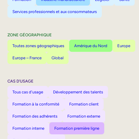
Services professionnels et aux consommateurs
ZONE GÉOGRAPHIQUE
Toutes zones géographiques
Amérique du Nord
Europe
Europe – France
Global
CAS D’USAGE
Tous cas d'usage
Développement des talents
Formation à la conformité
Formation client
Formation des adhérents
Formation externe
Formation interne
Formation première ligne