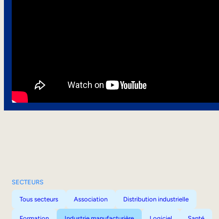
SECTEURS
Tous secteurs
Association
Distribution industrielle
Formation
Industrie manufacturière
Logiciel
Santé