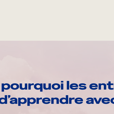
pourquoi les ent
d’apprendre av