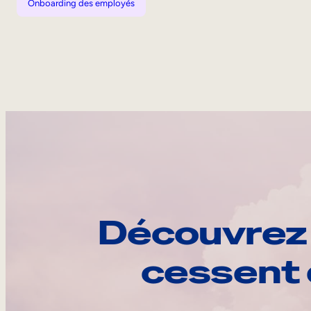
Onboarding des employés
Découvrez 
cessent 