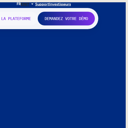
FR
EN
IT
Support
Investisseurs
 LA PLATEFORME
DEMANDEZ VOTRE DÉMO
nne.